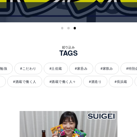
絞り込み
TAGS
お勉強
#こだわり
#土佐蔵
#家呑み
#家飲み
#特別
た
#酒蔵で働く人
#酒蔵で働く人々
#酒造り
#長浜蔵