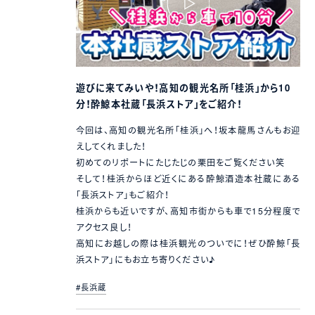
遊びに来てみいや！高知の観光名所「桂浜」から10
分！酔鯨本社蔵「長浜ストア」をご紹介！
今回は、高知の観光名所「桂浜」へ！坂本龍馬さんもお迎
えしてくれました！
初めてのリポートにたじたじの栗田をご覧ください笑
そして！桂浜からほど近くにある酔鯨酒造本社蔵にある
「長浜ストア」もご紹介！
桂浜からも近いですが、高知市街からも車で15分程度で
アクセス良し！
高知にお越しの際は桂浜観光のついでに！ぜひ酔鯨「長
浜ストア」にもお立ち寄りください♪
#長浜蔵