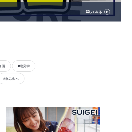
企画
#蔵見学
#飲み比べ