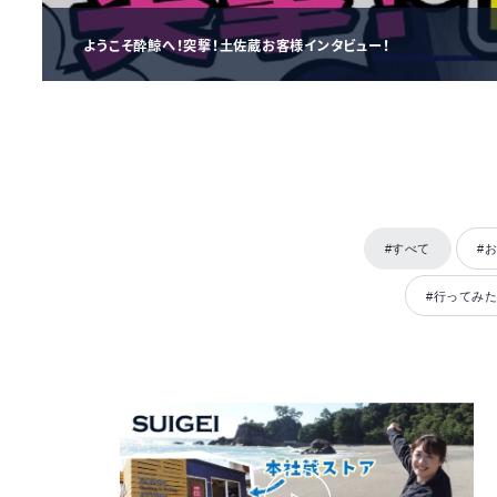
ようこそ酔鯨へ！突撃！土佐蔵お客様インタビュー！
#すべて
#
#行ってみ