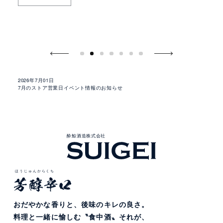
2026年6月10日
2026年7月31日
「横浜DeNAベイスターズ 酔鯨 純米吟醸 WHALE STAR」買えるお店＆フォ
8月のストア営業日イベント情報のお知らせ
トコンテスト開催
2026年7月01日
7月のストア営業日イベント情報のお知らせ
酔
鯨
の
商
品
酔鯨酒造株式会社
ほうじゅんからくち
おだやかな香りと、
後味のキレの良さ。
料理と一緒に愉しむ
〝食中酒〟それが、