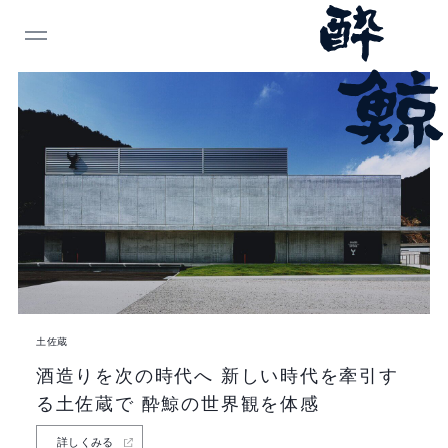
INDEX
酔
鯨
酒
造
株
式
会
社
土佐蔵
酒造りを次の時代へ
新しい時代を牽引す
る土佐蔵で
酔鯨の世界観を体感
詳しくみる