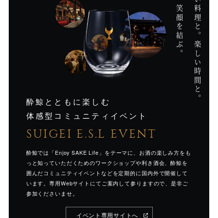
そして、笑顔を結ぶ。
美味しい料理と。
ン
ト
情
報
楽しい時間と。
酔鯨とともに楽しむ
体感型コミュニティイベント
SUIGEI E.S.L EVENT
酔鯨では「Enjoy SAKE Life」をテーマに、お酒の楽しみ方をも
っと知っていただくためのワークショップや利き酒会、酔鯨を
囲んだコミュニティイベントなどを定期的に国内外で開催して
います。専用Webサイトにてご案内して参りますので、是非ご
参加くださいませ。
イベント専用サイトへ