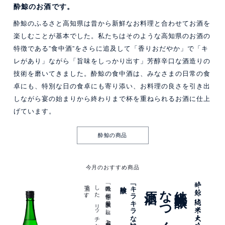
酔鯨のお酒です。
酔鯨のふるさと高知県は昔から新鮮なお料理と合わせてお酒を
楽しむことが基本でした。私たちはそのような高知県のお酒の
特徴である”食中酒”をさらに追及して「香りおだやか」で「キ
レがあり」ながら「旨味をしっかり出す」芳醇辛口な酒造りの
技術を磨いてきました。酔鯨の食中酒は、みなさまの日常の食
卓にも、特別な日の食卓にも寄り添い、お料理の良さを引き出
しながら宴の始まりから終わりまで杯を重ねられるお酒に仕上
げています。
酔鯨の商品
今月のおすすめ商品
。
吟醸
原酒
なつくじら
純米大吟醸