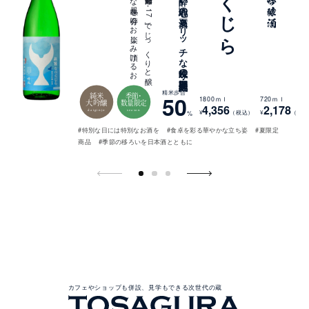
「吟風」の
個性を
最大限引き
出し
、
高知酵母「A
C
-
1
7
」で
じ
っ
く
り
と
醸
し
た
、
リ
ッ
チ
な
風味を
存分に
お
楽し
み
頂け
る
お
酒で
す
「キ
ラ
キ
ラ
な
酔い
心地」の
夏酒、
リ
ッ
チ
な
風味の
期間限定・純米大
精米歩合
純米
季節・
50
1800ｍｌ
720ｍｌ
大吟醸
数量限定
4,356
2,178
daiginjo
season
¥
（税込）
¥
（税込
%
#特別な日には特別なお酒を
#食卓を彩る華やかな立ち姿
#夏限定
商品
#季節の移ろいを日本酒とともに
酔
鯨
の
蔵
カフェやショップも併設、見学もできる次世代の蔵