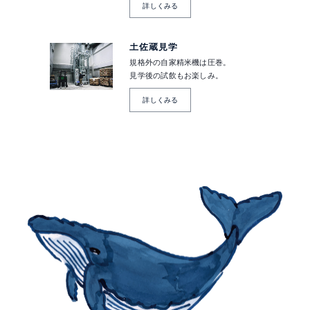
詳しくみる
土佐蔵見学
規格外の自家精米機は圧巻。
見学後の試飲もお楽しみ。
詳しくみる
酔
鯨
に
つ
い
て