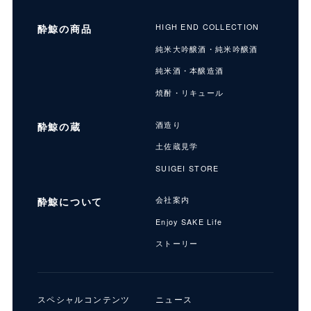
酔鯨の商品
HIGH END COLLECTION
純米大吟醸酒・純米吟醸酒
純米酒・本醸造酒
焼酎・リキュール
酔鯨の蔵
酒造り
土佐蔵見学
SUIGEI STORE
酔鯨について
会社案内
Enjoy SAKE Life
ストーリー
スペシャルコンテンツ
ニュース