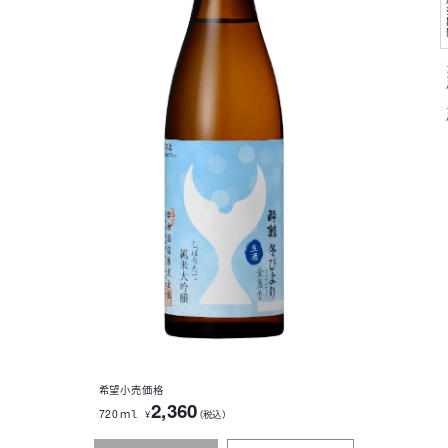
販
１
希望小売価格
2,360
720ｍｌ
¥
（税込）