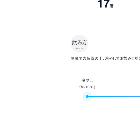
17
度
飲み方
how to
冷蔵での保管の上、冷やしてお飲みくだ
冷やし
（5~10℃)