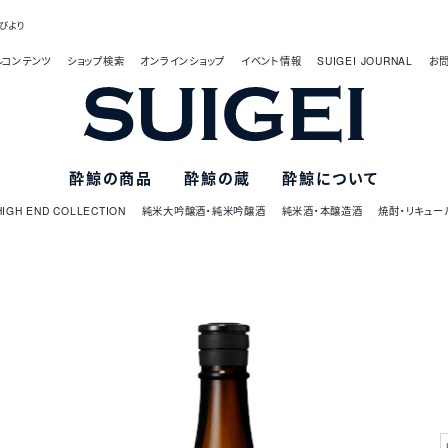
びより
ルコンテンツ
ショップ検索
オンラインショップ
イベント情報
SUIGEI JOURNAL
お
酔鯨の商品
酔鯨の蔵
酔鯨について
HIGH END COLLECTION
純米大吟醸酒・純米吟醸酒
純米酒・本醸造酒
焼酎・リキュー