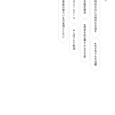
#冬限定商品
#特別な日には特別なお酒を
#ホエールテール
#季節の移ろいを日本酒とともに
#食卓を彩る華やかな立ち姿
#しぼりたて新酒
#女子会でも大活躍