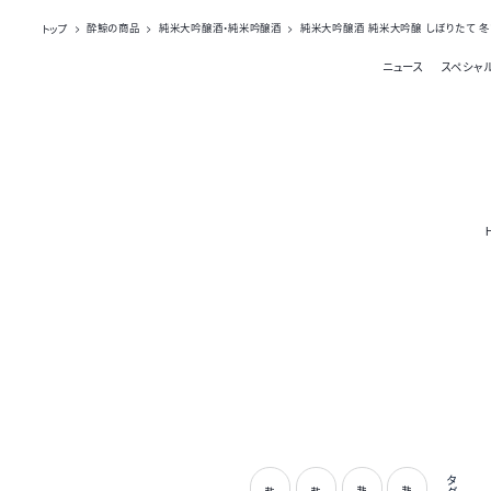
トップ
酔鯨の商品
純米大吟醸酒・純米吟醸酒
純米大吟醸酒 純米大吟醸 しぼりたて 冬
ニュース
スペシャ
タグ