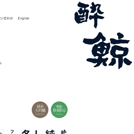
問い合わせ
English
ル
属
性
純米
季節・
大吟醸
数量限定
daiginjo
season