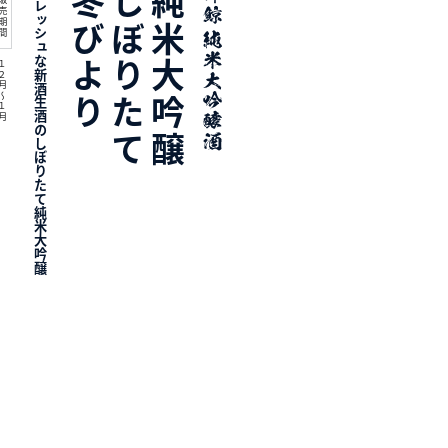
フレッシュな新酒生酒のしぼりたて純米大吟醸
冬びより
しぼりたて
純米大吟醸
売期間
２月～１月