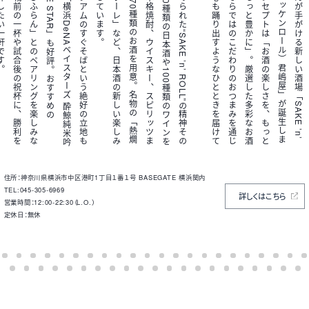
。
横
浜
ス
タ
ジ
ア
ム
の
す
ぐ
そ
ば
と
い
う
絶
好
の
立
地
も
魅
力
で
、
「
横
浜
D
e
N
A
ベ
イ
ス
タ
ー
ズ
酔
鯨
純
米
吟
醸
W
H
A
L
E
S
T
A
R
」
も
好
評
。
お
す
す
め
の
「
C
H
O
C
O
ふ
ら
ん
」
と
の
ペ
ア
リ
ン
グ
を
楽
し
み
な
が
ら
、
観
戦
前
の
一
杯
や
試
合
後
の
祝
杯
に
、
勝
利
を
願
っ
て
乾
杯
し
た
い
一
軒
で
す
。
店
名
に
込
め
ら
れ
た
“
S
A
K
E
’
n
’
R
O
L
L
”
の
精
神
そ
の
ま
ま
に
、
1
0
種
類
の
日
本
酒
や
1
0
0
種
類
の
ワ
イ
ン
を
中
心
に
、
本
格
焼
酎
、
ウ
イ
ス
キ
ー
、
ス
ピ
リ
ッ
ツ
ま
で
常
時
約
1
7
0
種
類
の
お
酒
を
用
意
。
名
物
の
「
熱
燗
ペ
ル
フ
ァ
ボ
ー
レ
」
な
ど
、
日
本
酒
の
新
し
い
楽
し
み
方
も
提
案
し
て
い
ま
す
住所：神奈川県横浜市中区港町1丁目１番１号 BASEGATE 横浜関内
TEL:045-305-6969
詳しくはこちら
営業時間：12:00-22:30（L.O.）
定休日：無休