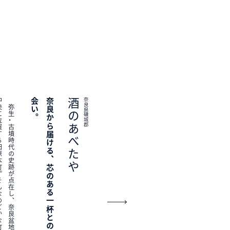
。
弥
生
・
古
墳
時
代
の
史
跡
が
点
在
し
、
奈
良
盆
地
の
中
央
に
位
置
す
る
田
原
本
町
。
そ
ん
な
の
ど
か
な
町
で
、
1
9
5
4
年
の
創
業
以
来
「
酒
の
あ
べ
た
や
」
を
営
む
の
が
、
3
代
目
店
主
の
村
井
誠
さ
ん
と
4
代
目
の
村
井
翔
一
さ
ん
で
す
。
家
族
経
営
の
店
に
は
、
お
酒
を
愛
す
る
皆
さ
ん
の
思
い
が
あ
ふ
れ
て
い
ま
す
。
奈
良
か
ら
届
け
る
、
芯
の
あ
る
一
杯
と
の
出
会
い
酒のあべたや
奈良県磯城郡