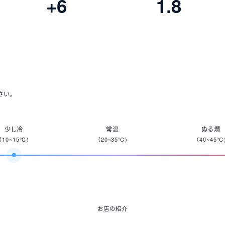
+6
1.8
さい。
少し冷
常温
ぬる燗
（10~15℃)
（20~35℃)
（40~45℃
お店の紹介