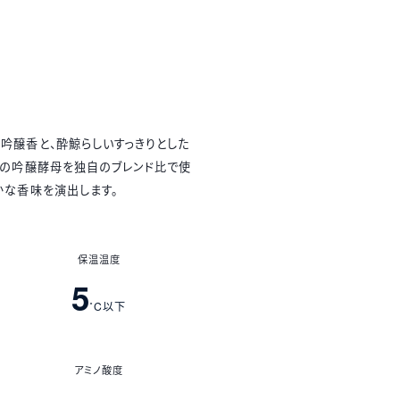
吟醸香と、酔鯨らしいすっきりとした
類の吟醸酵母を独自のブレンド比で使
かな香味を演出します。
保温温度
5
˚C以下
アミノ酸度