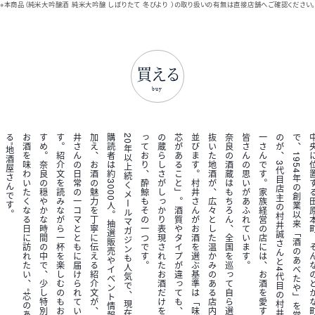
※本商品（純米大吟醸酒 純米大吟醸 しぼりたて 冬びより ）の
取り扱いの有無は直接店舗へご確認ください
買える
buy
。
2
0
年
以
上
続
く
メ
ー
ル
マ
ガ
ジ
ン
も
人
気
で
、
現
在
の
購
読
者
は
約
3
0
0
0
人
。
抽
選
販
売
や
イ
ベ
ン
ト
情
報
に
加
え
、
お
酒
の
魅
力
を
丁
寧
に
伝
え
る
紹
介
文
が
、
村
井
さ
ん
の
日
常
の
一
コ
マ
と
と
も
に
届
け
ら
れ
て
い
ま
す
。
紹
介
文
を
読
み
な
が
ら
一
杯
を
楽
し
む
の
も
お
す
す
め
。
奈
良
の
穏
や
か
な
時
間
の
中
で
、
少
し
特
別
な
お
酒
を
味
わ
い
た
く
な
る
日
に
訪
れ
た
い
、
“
芯
の
あ
る
”
地
酒
屋
さ
ん
で
す
。
奈
良
の
酒
蔵
は
も
ち
ろ
ん
、
全
国
を
巡
っ
て
自
ら
選
び
抜
い
た
地
酒
が
、
広
々
と
し
た
温
か
み
の
あ
る
店
内
に
並
び
ま
す
。
村
井
さ
ん
が
お
酒
を
選
ぶ
基
準
は
「
味
に
芯
が
あ
る
こ
と
」
。
酒
質
や
タ
イ
プ
が
違
っ
て
も
、
そ
の
蔵
ら
し
さ
が
し
っ
か
り
表
現
さ
れ
た
お
酒
だ
け
を
扱
っ
て
お
り
、
酔
鯨
も
そ
の
一
つ
で
す
。