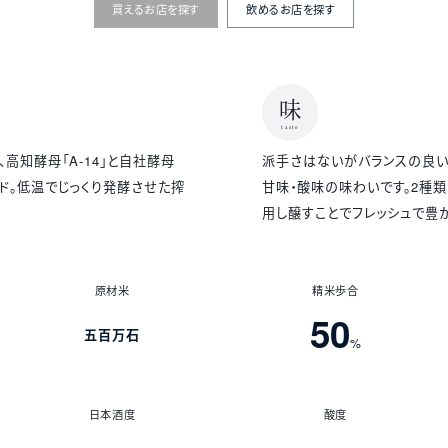
買えるお店を探す
飲めるお店を探す
味
taste
高知酵母「A-14」と自社酵母
派手さはないがバランスの良い
ンド。低温でじっくり発酵させた搾
甘味・酸味の味わいです。2種
用し醸すことでフレッシュで豊
原材米
精米歩合
50
五百万石
%
日本酒度
酸度