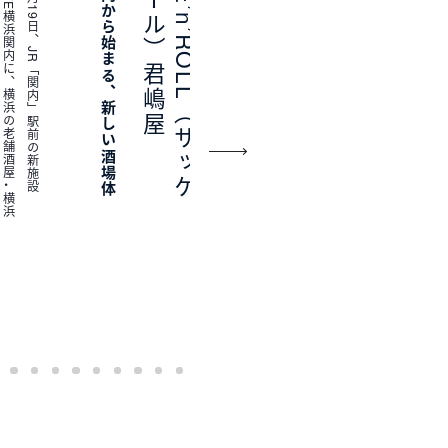
2
0
2
6
年
3
月
1
9
日
、
J
R
「
関
内
」
駅
前
の
新
施
設
B
A
S
E
G
A
T
E
横
浜
関
内
に
、
横
浜
の
老
舗
酒
屋
・
横
浜
君
嶋
屋
さ
ん
が
手
が
け
る
新
し
い
酒
場
「
S
A
K
E
’
n
’
R
O
L
L
（
サ
ッ
ケ
ン
ロ
ー
ル
）
君
嶋
屋
」
が
誕
生
し
ま
し
た
。
コ
ン
セ
プ
ト
は
「
お
酒
の
楽
し
さ
を
、
も
っ
と
自
由
に
。
も
っ
と
豊
か
に
」
。
厳
選
し
た
多
彩
な
お
酒
と
、
酒
屋
な
ら
で
は
の
こ
だ
わ
り
の
お
つ
ま
み
を
通
じ
て
、
体
も
心
も
踊
り
出
す
よ
う
な
ひ
と
と
き
を
届
け
て
い
ま
す
横
浜
関
内
か
ら
始
ま
る
、
新
し
い
酒
場
体
験
屋
S
A
K
E
ʼ
n
ʼ
R
O
L
L
（
サ
ッ
ケ
ン
ロ
ー
ル
）
君
嶋
神
奈
川
県
横
浜
市
中
区
港
町
1
丁
目
１
番
１
号
B
A
S
E
G
A
T
E
横
浜
関
内
ザ
レ
ガ
シ
ー
1
住
TE
営業
定