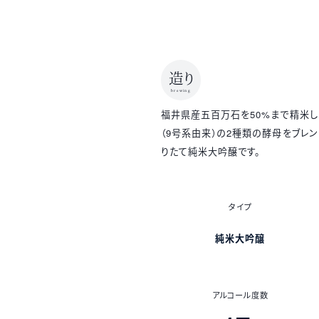
商
造り
品
brewing
の
福井県産五百万石を50%まで精米し、
詳
細
（9号系由来）の2種類の酵母をブレ
りたて純米大吟醸です。
タイプ
純米大吟醸
アルコール度数