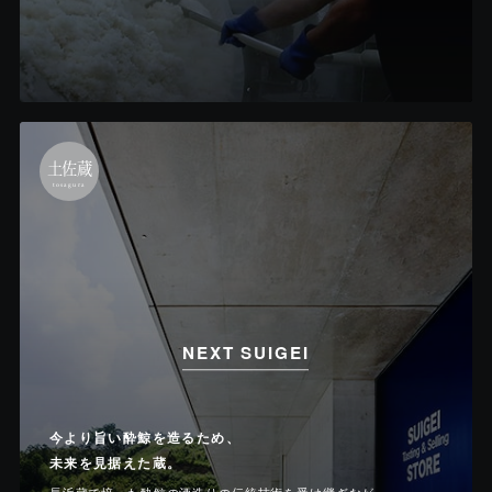
土佐蔵
tosagura
NEXT SUIGEI
今より旨い酔鯨を造るため、
未来を見据えた蔵。