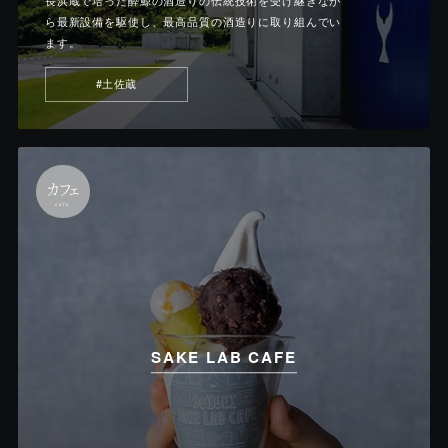
長浜蔵で培った酔鯨の酒造りの伝統技術を受け継ぎなが
ら最新設備を駆使し、最高品質の酒造りに取り組んでい
ます。
#土佐蔵
カフェ
cafe
SAKE LAB CAFE