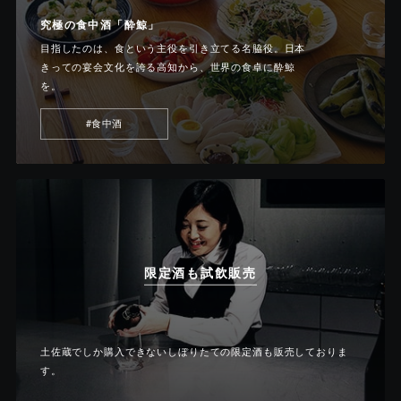
究極の食中酒「酔鯨」
目指したのは、食という主役を引き立てる名脇役。日本
きっての宴会文化を誇る高知から、世界の食卓に酔鯨
を。
#食中酒
限定酒も試飲販売
土佐蔵でしか購入できないしぼりたての限定酒も販売しておりま
す。