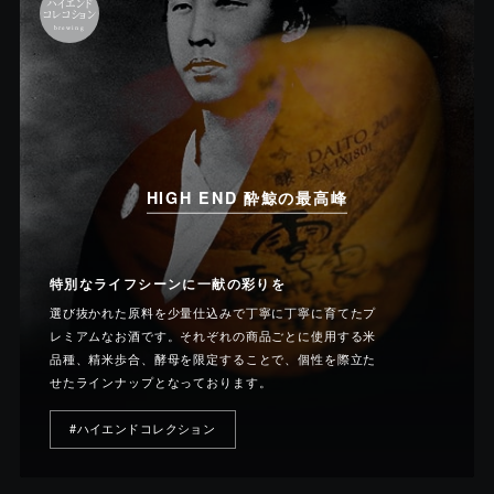
ハイエンド
コレコション
brewing
HIGH END 酔鯨の最高峰
特別なライフシーンに一献の彩りを
選び抜かれた原料を少量仕込みで丁寧に丁寧に育てたプ
レミアムなお酒です。それぞれの商品ごとに使用する米
品種、精米歩合、酵母を限定することで、個性を際立た
せたラインナップとなっております。
#ハイエンドコレクション