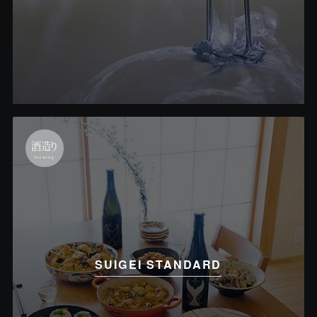
酒造り
brewing
SUIGEI STANDARD