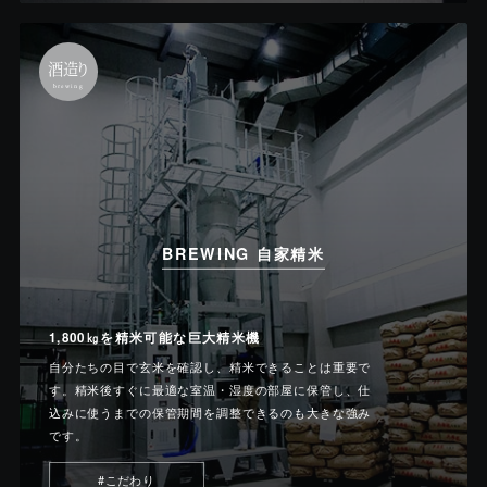
酒造り
brewing
BREWING 自家精米
1,800㎏を精米可能な巨大精米機
自分たちの目で玄米を確認し、精米できることは重要で
す。精米後すぐに最適な室温・湿度の部屋に保管し、仕
込みに使うまでの保管期間を調整できるのも大きな強み
です。
#こだわり