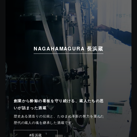
NAGAHAMAGURA 長浜蔵
創業から酔鯨の看板を守り続ける、蔵人たちの思
いが詰まった酒蔵
歴史ある酒造りの伝統と、たゆまぬ革新の努力を重ねた
歴代の蔵人の魂を継承した酒蔵です。
#長浜蔵