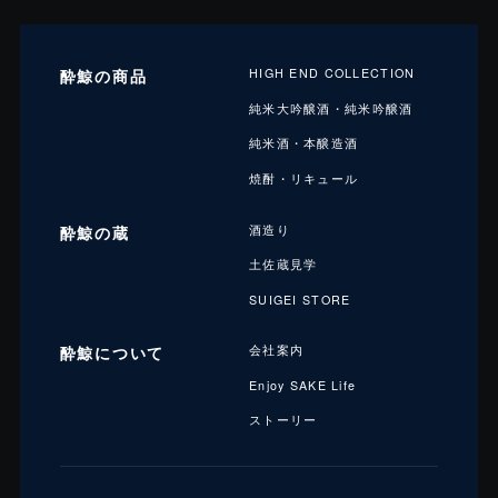
酔鯨の商品
HIGH END COLLECTION
純米大吟醸酒・純米吟醸酒
純米酒・本醸造酒
焼酎・リキュール
酔鯨の蔵
酒造り
土佐蔵見学
SUIGEI STORE
酔鯨について
会社案内
Enjoy SAKE Life
ストーリー