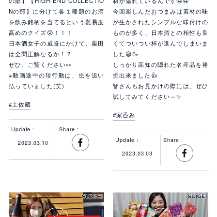
の部】【HIGH END COLLECTIO
材が溢れているんです🤤🤤
Nの部】に分けて各１種類のお酒
今回楽しんだおつまみは素材の味
を飲み銘柄を当てるという難易度
が生かされたシンプルな味付けの
高めのクイズ😲！！！
ものが多く、日本酒との相性も良
日本酒女子の威厳にかけて、栗田
くてついつい杯が進んでしまいま
は全問正解なるか！？
した😅🍶
ぜひ、ご覧ください👀
しっかり高知の隠れた名産品を発
※動画途中の珍行動は、虫を追い
掘出来ました👍
払っていました(笑)
皆さんもお見かけの際には、ぜひ
試してみてください～✨
#土佐蔵
#家呑み
Update :
Share :
Update :
Share :
2023.03.10
2023.03.03