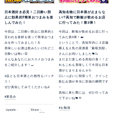
日本酒好き必見！二日酔い防
高知名物に日本酒が止まらな
止に効果的⁉簡単おつまみを楽
い!?高知で酔鯨が飲めるお店
しんでみた！
に行ってみた！第3弾！
今回は、二日酔い防止に効果的と
今回は、酔鯨が飲めるお店に行っ
言われる食材を使って簡単おつま
てみた第3弾！🐋
みを作ってみました！💪
ということで、高知市内に３店舗
美味しいお酒は飲みたいけれど二
構える人気の居酒屋「駱駝別邸」
日酔いは怖い😲
さんにお伺いしました🐫🍶
そんなあなたにおススメおつまみ
まだまだ楽しめる高知の食！！ど
をご紹介します！🍳
れもこれも美味しくて今回も日本
酒がとまりません☺💦
3品とも日本酒との相性もバッチ
口いっぱいに頬張って、クイっと
リ！
飲むお酒が本当に至福の瞬間です
ぜひ真似してみてくださいね♪
✨
高知に来た際には、ぜひ行ってみ
#家呑み
て下さいね🐫💛
#お勉強
Update :
Share :