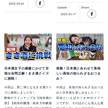
2023.03.24
Update :
Share :
2023.03.17
日本酒女子の威厳にかけて目
発掘！日本酒と合わせて美味
指せ全問正解！きき酒クイズ
しい高知の知られざるおつま
に挑戦！
み！
今回は、第二弾となるきき酒クイ
今回は、高知の知られざるおつま
ズに挑戦しました💪✨
みと日本酒を楽しみました！✨
酔鯨のラインナップを【純米酒の
高知といえばカツオ🐟のイメー
部】【純米吟醸酒・純米大吟醸酒
ジですが、そのほかにも色んな食