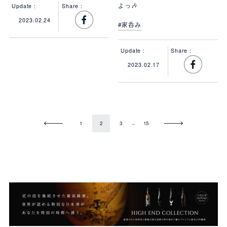
よっ🎶
Update :
Share :
2023.02.24
#家呑み
Update :
Share :
2023.02.17
Prev
Next
...
1
2
3
15