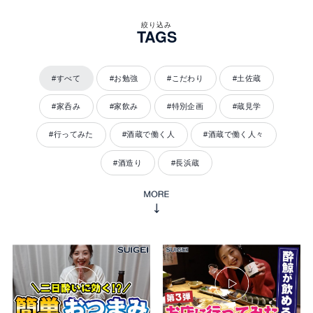
絞り込み
TAGS
#すべて
#お勉強
#こだわり
#土佐蔵
#家呑み
#家飲み
#特別企画
#蔵見学
#行ってみた
#酒蔵で働く人
#酒蔵で働く人々
#酒造り
#長浜蔵