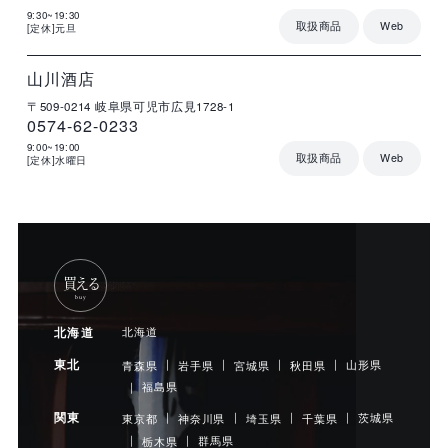
9:30~19:30
取扱商品
Web
[定休]元旦
店
住
電
営
詳
舗
所
話
業
細
名
番
時
号
間
山川酒店
〒509-0214
岐阜県可児市広見1728-1
0574-62-0233
9:00~19:00
取扱商品
Web
[定休]水曜日
買える
buy
北海道
北海道
東北
山形県
青森県
岩手県
宮城県
秋田県
福島県
関東
茨城県
東京都
神奈川県
埼玉県
千葉県
群馬県
栃木県