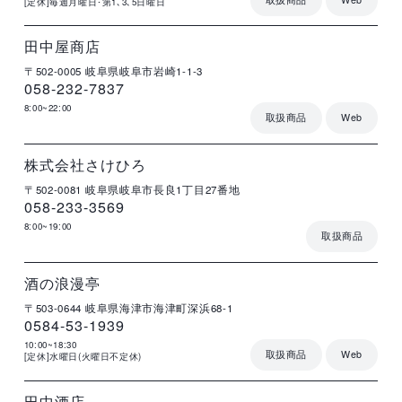
[定休]毎週月曜日･第1､3､5日曜日
店
住
電
営
詳
舗
所
話
業
細
名
番
時
号
間
田中屋商店
〒502-0005
岐阜県岐阜市岩崎1-1-3
058-232-7837
8:00~22:00
取扱商品
Web
店
住
電
営
詳
舗
所
話
業
細
名
番
時
号
間
株式会社さけひろ
〒502-0081
岐阜県岐阜市長良1丁目27番地
058-233-3569
8:00~19:00
取扱商品
店
住
電
営
詳
舗
所
話
業
細
名
番
時
号
間
酒の浪漫亭
〒503-0644
岐阜県海津市海津町深浜68-1
0584-53-1939
10:00~18:30
取扱商品
Web
[定休]水曜日(火曜日不定休)
店
住
電
営
詳
舗
所
話
業
細
名
番
時
号
間
田中酒店