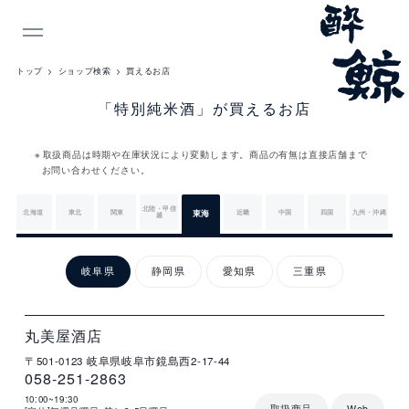
INDEX
トップ
ショップ検索
買えるお店
「特別純米酒」が買えるお店
取扱商品は時期や在庫状況により変動します。商品の有無は直接店舗まで
お問い合わせください。
北陸・甲信
北海道
東北
関東
東海
近畿
中国
四国
九州・沖縄
越
東
海
岐阜県
静岡県
愛知県
三重県
店
住
電
営
詳
舗
所
話
業
細
名
番
時
岐
号
間
丸美屋酒店
阜
〒501-0123
岐阜県岐阜市鏡島西2-17-44
県
058-251-2863
10:00~19:30
取扱商品
Web