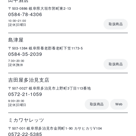
〒503-0886
岐阜県大垣市郭町東2-13
0584-78-4306
10:00~21:00
取扱商品
[定休]日曜日
店
住
電
営
詳
舗
所
話
業
細
名
番
時
号
間
島津屋
〒503-1384
岐阜県養老郡養老町下笠1173-5
0584-35-2039
7:30~20:00
取扱商品
[定休]無休
店
住
電
営
詳
舗
所
話
業
細
名
番
時
号
間
吉田屋多治見支店
〒507-0027
岐阜県多治見市上野町3丁目113番地
0572-21-1059
9:00~20:00
取扱商品
Web
[定休]日曜日
店
住
電
営
詳
舗
所
話
業
細
名
番
時
号
間
ミカワヤレッツ
〒507-001
岐阜県多治見市金岡町1-90 カサヒカリV104
0572-22-5385