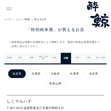
INDEX
トップ
ショップ検索
買えるお店
「特別純米酒」が買えるお店
取扱商品は時期や在庫状況により変動します。商品の有無は直接店舗まで
お問い合わせください。
北陸・甲信
北海道
東北
関東
東海
近畿
中国
四国
九州・沖縄
越
近
畿
滋賀県
京都府
大阪府
兵庫県
奈良県
和歌山県
店
住
電
営
詳
舗
所
話
業
細
名
番
時
滋
号
間
しくマルハチ
賀
〒527-0013
滋賀県東近江市東中野町4-21
県