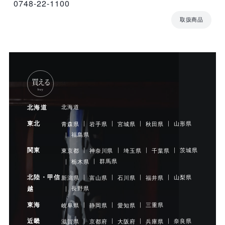
0748-22-1100
取扱商品
買える
buy
北海道
北海道
東北
山形県
青森県
岩手県
宮城県
秋田県
福島県
関東
茨城県
東京都
神奈川県
埼玉県
千葉県
群馬県
栃木県
北陸・甲信
山梨県
新潟県
富山県
石川県
福井県
長野県
越
東海
三重県
岐阜県
静岡県
愛知県
近畿
奈良県
滋賀県
京都府
大阪府
兵庫県