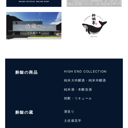
酔鯨の商品
HIGH END COLLECTION
純米大吟醸酒・純米吟醸酒
純米酒・本醸造酒
焼酎・リキュール
酔鯨の蔵
酒造り
土佐蔵見学