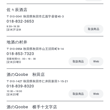
店
住
電
営
詳
舗
所
話
業
細
名
番
時
号
間
佐々辰酒店
〒010-0041
秋田県秋田市広面字昼寝45-3
018-832-3653
9:30~19:30
取扱商品
[定休]不定休
店
住
電
営
詳
舗
所
話
業
細
名
番
時
号
間
地酒の村井
〒010-0954
秋田県秋田市山王沼田町9-14
018-853-7323
営業時間10：00～19：00
取扱商品
Web
[定休]日曜日
店
住
電
営
詳
舗
所
話
業
細
名
番
時
号
間
酒のQoobe 秋田店
〒010-1427
秋田県秋田市仁井田新田1-15-21
018-839-8320
10:00～19:00
取扱商品
Web
[定休]日曜
店
住
電
営
詳
舗
所
話
業
細
名
番
時
号
間
酒のQoobe 横手十文字店