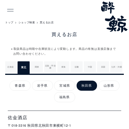
INDEX
トップ
ショップ検索
買えるお店
買えるお店
取扱商品は時期や在庫状況により変動します。商品の有無は直接店舗まで
お問い合わせください。
北陸・甲信
北海道
東北
関東
東海
近畿
中国
四国
九州・沖縄
越
東
北
青森県
岩手県
宮城県
秋田県
山形県
福島県
店
住
電
営
詳
舗
所
話
業
細
名
番
時
秋
号
間
佐金酒店
田
〒018-3316
秋田県北秋田市東横町12-1
県