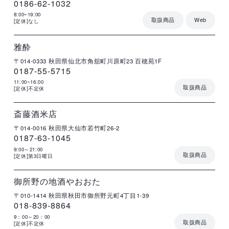
0186-62-1032
8:00~19:00
取扱商品
Web
[定休]なし
店
住
電
営
詳
舗
所
話
業
細
名
番
時
号
間
雅酔
〒014-0333
秋田県仙北市角舘町川原町23
百穂苑1F
0187-55-5715
11:00~16:00
取扱商品
[定休]不定休
店
住
電
営
詳
舗
所
話
業
細
名
番
時
号
間
斎藤酒米店
〒014-0016
秋田県大仙市若竹町26-2
0187-63-1045
9:00～21:00
取扱商品
[定休]第3日曜日
店
住
電
営
詳
舗
所
話
業
細
名
番
時
号
間
御所野の地酒やおおた
ビ
〒010-1414
秋田県秋田市御所野元町4丁目1-39
018-839-8864
9：00～20：00
取扱商品
[定休]不定休