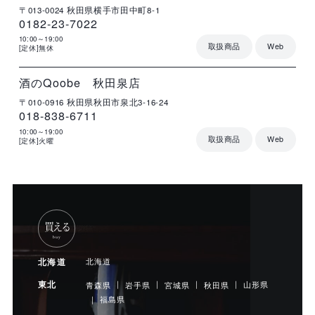
〒013-0024
秋田県横手市田中町8-1
0182-23-7022
10:00～19:00
取扱商品
Web
[定休]無休
店
住
電
営
詳
舗
所
話
業
細
名
番
時
号
間
酒のQoobe 秋田泉店
〒010-0916
秋田県秋田市泉北3-16-24
018-838-6711
10:00～19:00
取扱商品
Web
[定休]火曜
買える
buy
北海道
北海道
東北
山形県
青森県
岩手県
宮城県
秋田県
福島県