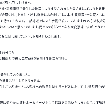
厚く御礼申し上げます。
愛媛・高知両県で発生した地震により被災されました皆さまに、心よりお見舞
だき厚く御礼を申し上げす。弊社におきましては、本社 長浜蔵・土佐蔵とも
業を行っております。一部地域ではまだ余震が続いておりますので、引き続き
まいりたいと思っております。簡単なお知らせとなり大変恐縮ですが、どうぞ宜
況に関しまして、以下、お知らせいたします。
時
14
分ごろ
高知両県で最大震度
6
弱を観測する地震が発生。
発生しておりません。
の被害は発生しておりません。
生しておりません。お客様への製品供給やサービスにおいては、通常通りの
際は速やかに弊社ホームページ上にて情報を開示いたしますので、ご理解