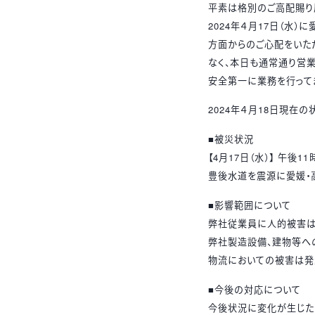
平素は格別のご高配賜り
2024年４月
17
日（水）に
方面からのご心配をいた
なく、本日も通常通り営
安全第一に業務を行って
2024年４月
18
日現在の状
■
被災状況
【
4
月
17
日（水）】 午後
11
豊後水道を震源に愛媛・
■
影響範囲について
弊社従業員に人的被害は
弊社製造設備、建物等へ
物流においての被害は発
■今後の対応について
今後状況に変化が生じた