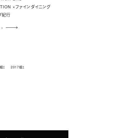
CTION ×ファインダイニング
グ紀行
 >
8蟷ｴ
2017蟷ｴ