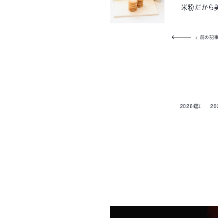
米粉だから
< 前の記事
2026蟷ｴ
20