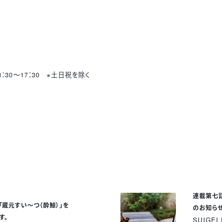
8
：
30
～
17
：
30
※土日祝を除く
連載第七話
「蔵元すい～つ（酔鯨）」を
のお知ら
いたします。
SUIGEI