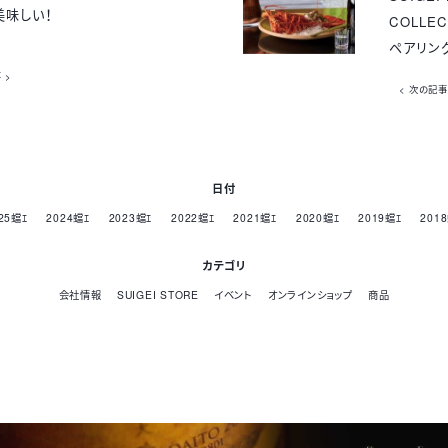
美味しい！
COLLE
ペアリン
 >
< 次の記事
日付
25蟷ｴ
2024蟷ｴ
2023蟷ｴ
2022蟷ｴ
2021蟷ｴ
2020蟷ｴ
2019蟷ｴ
201
カテゴリ
会社情報
SUIGEI STORE
イベント
オンラインショップ
商品