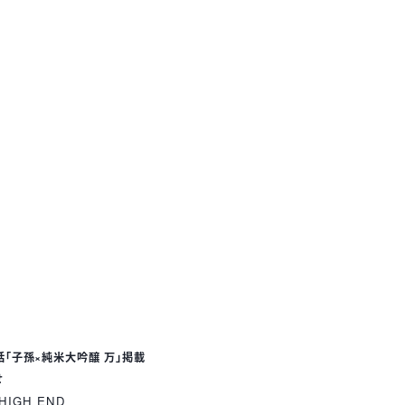
「子孫×純米大吟醸 万」掲載
せ
 HIGH END