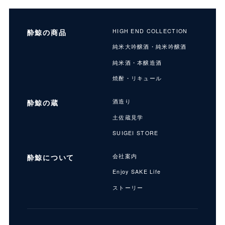
酔鯨の商品
HIGH END COLLECTION
純米大吟醸酒・純米吟醸酒
純米酒・本醸造酒
焼酎・リキュール
酔鯨の蔵
酒造り
土佐蔵見学
SUIGEI STORE
酔鯨について
会社案内
Enjoy SAKE Life
ストーリー