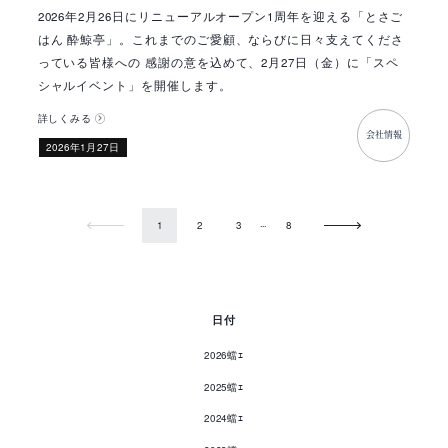
2026年2月26日にリニューアルオープン1周年を迎える「とさご
はん 酔鯨亭」。これまでのご愛顧、ならびに日々支えてくださ
っている皆様への 感謝の意を込めて、2月27日（金）に「スペ
シャルイベント」を開催します。
詳しくみる
会社情報
​2026年1月27日
Prev
Next
...
1
2
3
8
日付
2026蟷ｴ
2025蟷ｴ
2024蟷ｴ