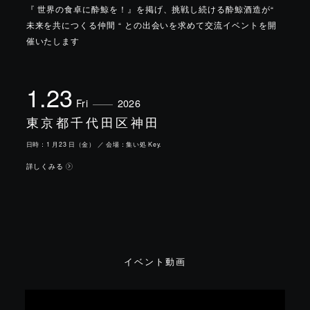
『 世界の食卓に酔鯨を！』を掲げ、挑戦し続ける酔鯨酒造が“
未来を共につくる仲間 “ との出会いを求めて交流イベントを開
催いたします
1.23
Fri
2026
東京都千代田区神田
日時：1 月23 日（金） ／ 会場：集い処 Key.
詳しくみる
イベント動画