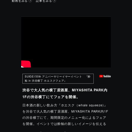
動画をみる
記事をみる
『SUIGEI×ZANPA Joint Collaboration Event “UNITED SAKE
ENJOYED in AMERICA”』を開催しました。
本イベントでは、酔鯨酒造の「酔鯨 純米大吟醸 DAITO
2024」と比嘉酒造の「TORAKICHI 2025」の販売を記念して、
新商品の発表とともに、それぞれの日本酒や泡盛にぴったりの
料理とのマリアージュをお楽しみいただきました。また、リッ
ツ・カールトン大阪のシェフによるペアリングディナー、豪華
な空間演出、さらにはミニミュージカル風のレビューショーな
ど、特別なプレミアム体験もご用意。
さらに、「酔鯨×残波のコラボ酒」や、今年度の新商品をい
ち早く体験できる貴重な機会を提供し、ご参加いただいた皆様
SUIGEI 50th アニバーサリーイヤーイベント 『酔
に感動をお届けしました。
鯨 in 渋谷横丁 ホエスクフェア』
渋谷で大人気の横丁居酒屋、MIYASHITA PARK内
1Fの渋谷横丁にてフェアを開催。
日本酒の新しい飲み方『ホエスク（whale squeeze)』
を渋谷で大人気の横丁居酒屋、MIYASHITA PARK内1F
の渋谷横丁にて、期間限定のメニュー化によるフェア
を開催。イベントでは酔鯨の新しいイメージを伝える
ビジュアルポスター展示やサイネージ放映、最終日の