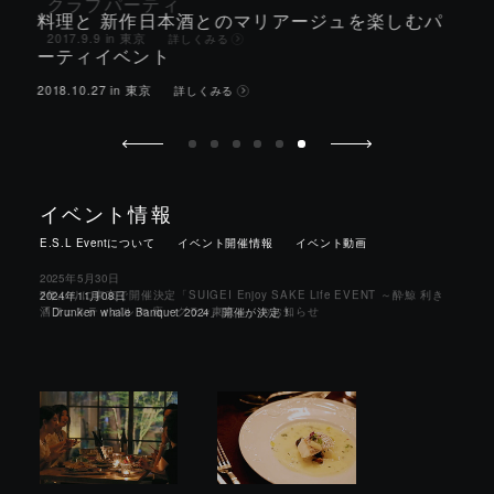
クラブパーティ
2017.9.9 in 東京
詳しくみる
イベント情報
2025年5月30日
2025年12月17日
E.S.L Eventについて
イベント開催情報
イベント動画
7年ぶりに東京で開催決定「SUIGEI Enjoy SAKE Life EVENT ～酔鯨 利き
「酔鯨×あなた 世界を目指さナイト☆彡」 東京都神田にて、初開催決定
酒フェスティバル in 座・グラン東京～」のお知らせ
2024年11月08日
「Drunken whale Banquet 2024」開催が決定！
概
要