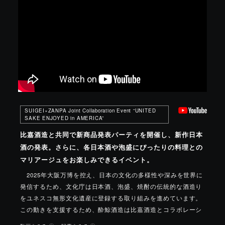
SUIGEI×ZANPA Joint Collaboration Event “UNITED
SAKE ENJOYED in AMERICA”
比嘉酒造と共同で新商品発表パーティを開催し、新作日本
酒の発表。さらに、各日本酒や泡盛にぴったりの料理との
マリアージュをお楽しみできるイベント。
2025年大阪万博を控え、日本の文化の多様性や深みを世界に
発信するため、文化庁は日本酒、泡盛、焼酎の伝統的な酒造り
をユネスコ無形文化遺産に登録する取り組みを進めています。
この動きを支援するため、酔鯨酒造は比嘉酒造とコラボレーシ
ョンし、民間企業としての新たな一歩を踏み出すべく、