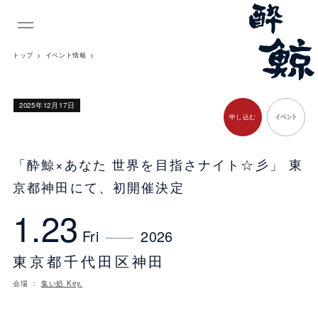
INDEX
トップ
イベント情報
​2025年12月17日
申し込む
イベント
「酔鯨×あなた 世界を目指さナイト☆彡」
東
京都神田にて、初開催決定
1.23
Fri
2026
東京都千代田区神田
会場 ：
集い処 Key.