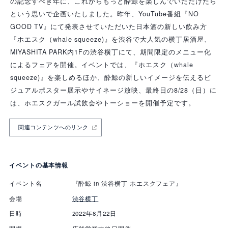
の記念すべき年に、これからもっと酔鯨を楽しんでいただけたら
という思いで企画いたしました。昨年、YouTube番組『NO
GOOD TV』にて発表させていただいた日本酒の新しい飲み方
『ホエスク（whale squeeze)』を渋谷で大人気の横丁居酒屋、
MIYASHITA PARK内1Fの渋谷横丁にて、期間限定のメニュー化
によるフェアを開催。イベントでは、『ホエスク（whale
squeeze)』を楽しめるほか、酔鯨の新しいイメージを伝えるビ
ジュアルポスター展示やサイネージ放映、最終日の8/28（日）に
は、ホエスクガール試飲会やトーショーを開催予定です。
関連コンテンツへのリンク
イベントの基本情報
イベント名
『酔鯨 in 渋谷横丁 ホエスクフェア』
会場
渋谷横丁
日時
2022年8月22日