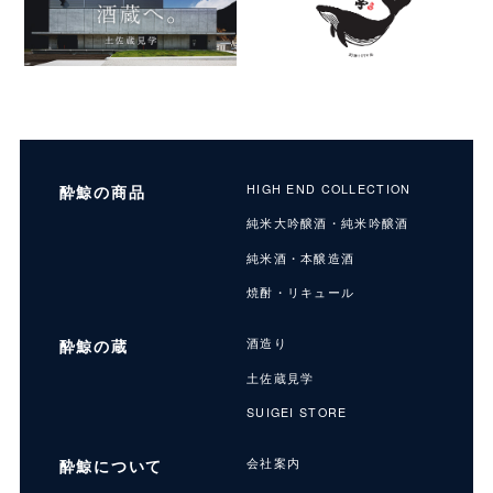
酔鯨の商品
HIGH END COLLECTION
純米大吟醸酒・純米吟醸酒
純米酒・本醸造酒
焼酎・リキュール
酔鯨の蔵
酒造り
土佐蔵見学
SUIGEI STORE
酔鯨について
会社案内