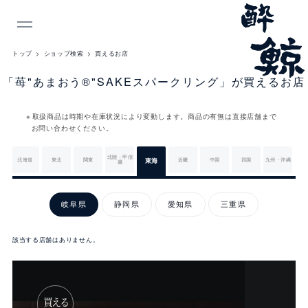
INDEX
トップ
ショップ検索
買えるお店
「苺"あまおう®"SAKEスパークリング」が買えるお店
取扱商品は時期や在庫状況により変動します。商品の有無は直接店舗まで
お問い合わせください。
北陸・甲信
北海道
東北
関東
東海
近畿
中国
四国
九州・沖縄
越
東
海
岐阜県
静岡県
愛知県
三重県
該当する店舗はありません。
岐
阜
県
買える