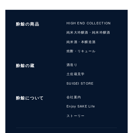
酔鯨の商品
HIGH END COLLECTION
純米大吟醸酒・純米吟醸酒
純米酒・本醸造酒
焼酎・リキュール
酔鯨の蔵
酒造り
土佐蔵見学
SUIGEI STORE
酔鯨について
会社案内
Enjoy SAKE Life
ストーリー