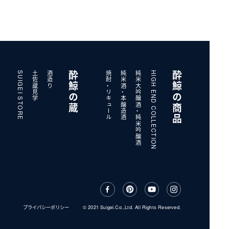
SUIGEI STORE
土佐蔵見学
酒造り
酔鯨の蔵
焼酎・リキュール
純米酒・本醸造酒
純米大吟醸酒・純米吟醸酒
HIGH END COLLECTION
酔鯨の商品
プライバシーポリシー
© 2021 Suigei.Co.,Ltd. All Rights Reserved.