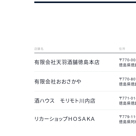
四
国
徳
店舗名
住所
島
〒770-00
有限会社天羽酒舗徳島本店
県
扱商品
扱商品
扱商品
Web
Web
Web
徳島県徳
店
住
舗
所
名
〒770-80
有限会社おおさかや
扱商品
扱商品
扱商品
Web
Web
Web
徳島県徳島
店
住
舗
所
名
〒771-01
扱商品
扱商品
扱商品
Web
Web
Web
酒ハウス モリモト川内店
徳島県徳
店
住
舗
所
名
〒779-11
扱商品
取扱商品
取扱商品
Web
リカーショップＨＯＳＡＫＡ
徳島県阿
扱商品
取扱商品
取扱商品
Web