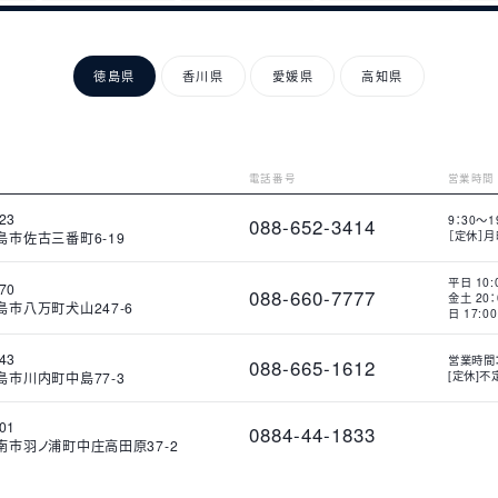
徳島県
香川県
愛媛県
高知県
電話番号
営業時間
23
9：30～1
088-652-3414
［定休］
島市佐古三番町6-19
電
営
話
業
番
時
号
間
平日 10:
70
088-660-7777
金土 20
市八万町犬山247-6
日 17:0
電
営
話
業
番
時
号
間
43
営業時間：
088-665-1612
[定休]不
島市川内町中島77-3
電
営
話
業
番
時
号
間
01
0884-44-1833
南市羽ノ浦町中庄高田原37-2