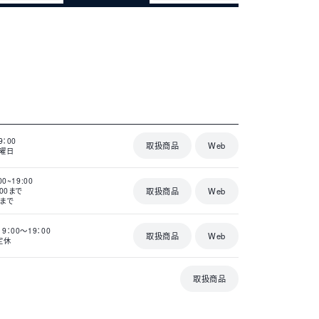
詳
細
9：00
取扱商品
Web
月曜日
詳
細
00~19:00
取扱商品
Web
：00まで
0まで
詳
細
9：00～19：00
取扱商品
Web
定休
詳
細
取扱商品