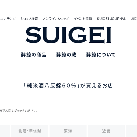
ルコンテンツ
ショップ検索
オンラインショップ
イベント情報
SUIGEI JOURNAL
お
酔鯨の商品
酔鯨の蔵
酔鯨について
「純米酒八反錦６０％」が買えるお店
までお問い合わせください。
北陸・甲信越
東海
近畿