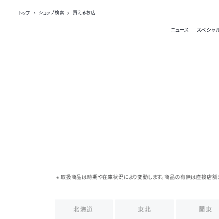
トップ
ショップ検索
買えるお店
ニュース
スペシャ
取扱商品は時期や在庫状況により変動します。商品の有無は直接店舗
北海道
東北
関東