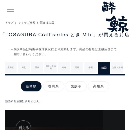
INDEX
トップ
ショップ検索
買えるお店
「TOSAGURA Craft series とき Mild」が買えるお店
取扱商品は時期や在庫状況により変動します。商品の有無は直接店舗まで
お問い合わせください。
北陸・甲信
北海道
東北
関東
東海
近畿
中国
四国
九州・沖縄
越
四
国
徳島県
香川県
愛媛県
高知県
該当する店舗はありません。
徳
島
県
買える