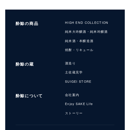
酔鯨の商品
HIGH END COLLECTION
純米大吟醸酒・純米吟醸酒
純米酒・本醸造酒
焼酎・リキュール
酔鯨の蔵
酒造り
土佐蔵見学
SUIGEI STORE
酔鯨について
会社案内
Enjoy SAKE Life
ストーリー