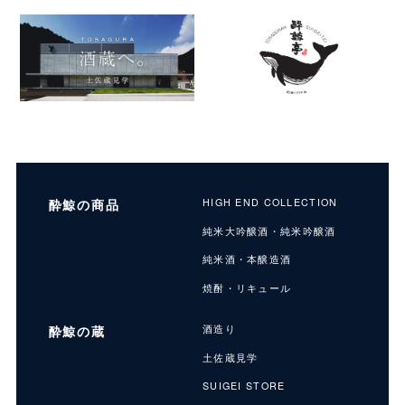
酔鯨の商品
HIGH END COLLECTION
純米大吟醸酒・純米吟醸酒
純米酒・本醸造酒
焼酎・リキュール
酔鯨の蔵
酒造り
土佐蔵見学
SUIGEI STORE