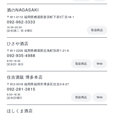
店
住
電
営
詳
舗
所
話
業
細
名
番
時
号
間
酒のNAGASAKI
〒811-0112
福岡県糟屋郡新宮町下府3丁目18-1
092-962-3333
10:00~20:30
取扱商品
[定休]第二･四 水曜日
店
住
電
営
詳
舗
所
話
業
細
名
番
時
号
間
ひさや酒店
〒811-2205
福岡県糟屋郡志免町別府1-21-6
092-935-4988
9:00~19:00
取扱商品
Web
[定休]日･祝日
店
住
電
営
詳
舗
所
話
業
細
名
番
時
号
間
住吉酒販 博多本店
〒812-0018
福岡県福岡市博多区住吉3-8-27
092-281-3815
9:30~18:30
取扱商品
Web
[定休]日曜日
店
住
電
営
詳
舗
所
話
業
細
名
番
時
号
間
ほしくま酒店