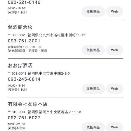
093-521-0146
10:00~19:30
取扱商品
Web
[定休]日･祝日
店
住
電
営
詳
舗
所
話
業
細
名
番
時
号
間
銘酒館倉松
〒808-0025
福岡県北九州市若松区中川町11-12
093-761-3001
営業時間9：30～19：30
取扱商品
Web
[定休]日曜日・月曜日・祝日
店
住
電
営
詳
舗
所
話
業
細
名
番
時
号
間
おおば酒店
〒809-0019
福岡県中間市東中間2-2-3
093-245-0814
10:00~19:30
取扱商品
Web
[定休]日･祝日
店
住
電
営
詳
舗
所
話
業
細
名
番
時
号
間
有限会社友添本店
〒810-0003
福岡県福岡市中央区春吉2-11-18
092-761-6027
10:00~21:00
取扱商品
Web
[定休]不定休