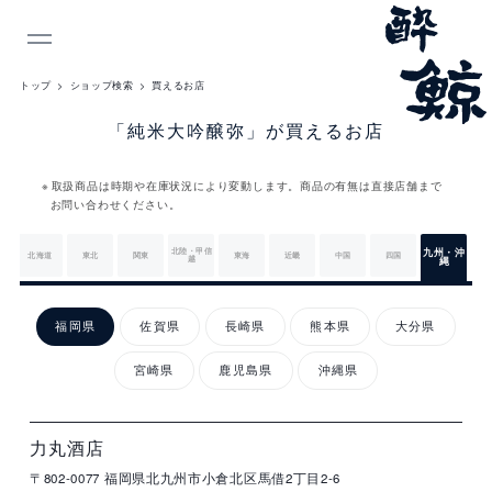
INDEX
トップ
ショップ検索
買えるお店
「純米大吟醸弥」が買えるお店
取扱商品は時期や在庫状況により変動します。商品の有無は直接店舗まで
お問い合わせください。
北陸・甲信
九州・沖
北海道
東北
関東
東海
近畿
中国
四国
越
縄
九
州・
福岡県
佐賀県
長崎県
熊本県
大分県
沖
縄
宮崎県
鹿児島県
沖縄県
店
住
電
営
詳
舗
所
話
業
細
名
番
時
福
号
間
力丸酒店
岡
〒802-0077
福岡県北九州市小倉北区馬借2丁目2-6
県