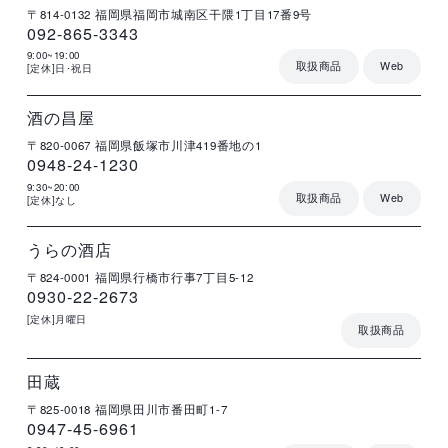
〒814-0132
福岡県福岡市城南区干隈1丁目17番9号
092-865-3343
9:00~19:00
取扱商品
Web
[定休]日･祝日
店
住
電
営
詳
舗
所
話
業
細
名
番
時
号
間
酒の昌屋
〒820-0067
福岡県飯塚市川津419番地の1
0948-24-1230
9:30~20:00
取扱商品
Web
[定休]なし
店
住
電
営
詳
舗
所
話
業
細
名
番
時
号
間
うらの酒店
〒824-0001
福岡県行橋市行事7丁目5-12
0930-22-2673
[定休]月曜日
取扱商品
店
住
電
営
詳
舗
所
話
業
細
名
番
時
号
間
田蔵
〒825-0018
福岡県田川市番田町1-7
0947-45-6961