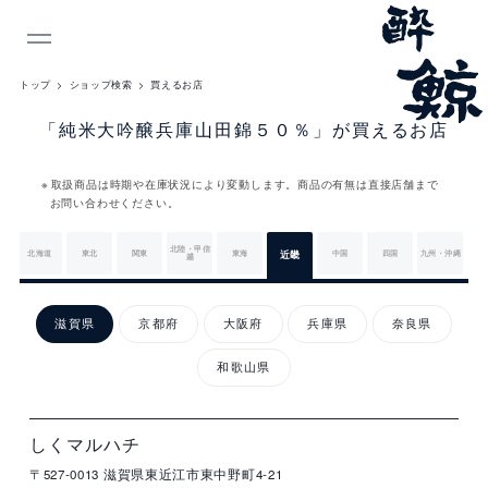
INDEX
トップ
ショップ検索
買えるお店
「純米大吟醸兵庫山田錦５０％」が買えるお店
取扱商品は時期や在庫状況により変動します。商品の有無は直接店舗まで
お問い合わせください。
北陸・甲信
北海道
東北
関東
東海
近畿
中国
四国
九州・沖縄
越
近
畿
滋賀県
京都府
大阪府
兵庫県
奈良県
和歌山県
店
住
電
営
詳
舗
所
話
業
細
名
番
時
滋
号
間
しくマルハチ
賀
〒527-0013
滋賀県東近江市東中野町4-21
県