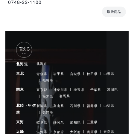
0748-22-1100
取扱商品
買える
buy
北海道
北海道
東北
山形県
青森県
岩手県
宮城県
秋田県
福島県
関東
茨城県
東京都
神奈川県
埼玉県
千葉県
群馬県
栃木県
北陸・甲信
山梨県
新潟県
富山県
石川県
福井県
長野県
越
東海
三重県
岐阜県
静岡県
愛知県
近畿
奈良県
滋賀県
京都府
大阪府
兵庫県