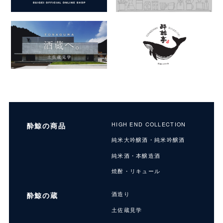
酔鯨の商品
HIGH END COLLECTION
純米大吟醸酒・純米吟醸酒
純米酒・本醸造酒
焼酎・リキュール
酔鯨の蔵
酒造り
土佐蔵見学