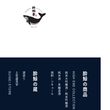
SUIGEI STORE
土佐蔵見学
酒造り
酔鯨の蔵
焼酎・リキュール
純米酒・本醸造酒
純米大吟醸酒・純米吟醸酒
HIGH END COLLECTION
酔鯨の商品