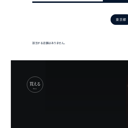
関
東
東京都
該当する店舗はありません。
東
京
都
買える
buy