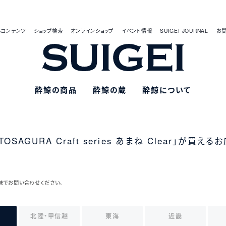
ルコンテンツ
ショップ検索
オンラインショップ
イベント情報
SUIGEI JOURNAL
お
酔鯨の商品
酔鯨の蔵
酔鯨について
TOSAGURA Craft series あまね Clear」が買える
までお問い合わせください。
北陸・甲信越
東海
近畿