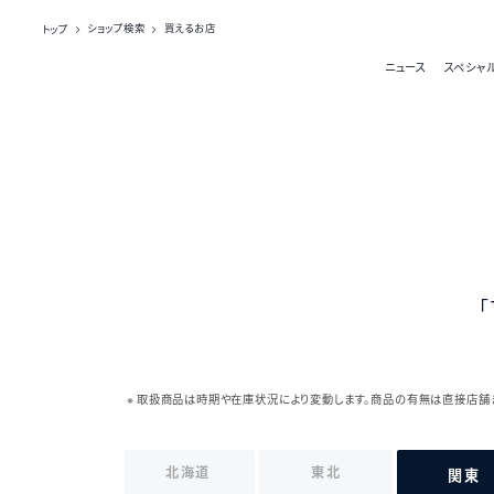
トップ
ショップ検索
買えるお店
ニュース
スペシャ
「
取扱商品は時期や在庫状況により変動します。商品の有無は直接店舗
北海道
東北
関東