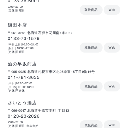
0123-36-6001
9:00~20:00
取扱商品
Web
[定休]日曜日
店
住
電
営
詳
舗
所
話
業
細
名
番
時
号
間
鎌田本店
〒061-3201
北海道石狩市花川南1条5-67
0133-73-1579
[平日土日]10:00~21:00
取扱商品
Web
[祝日] 10:00~20:00
[定休]日曜日
店
住
電
営
詳
舗
所
話
業
細
名
番
時
号
間
酒の早坂商店
〒065-0025
北海道札幌市東区北25条東18丁目9番16号
011-781-3635
[平日]10:00~20:00
取扱商品
Web
[日･祝]10:00~18:00
[定休]不定休
店
住
電
営
詳
舗
所
話
業
細
名
番
時
号
間
さいとう酒店
〒066-0047
北海道千歳市本町1丁目13
0123-23-2026
9:00~20:00
取扱商品
Web
[定休]日曜日･年末年始