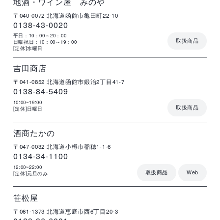
地酒・ワイン屋 みのや
〒040-0072
北海道函館市亀田町22-10
0138-43-0020
平日：10：00～20：00
取扱商品
日曜祝日：10：00～19：00
[定休]水曜日
店
住
電
営
詳
舗
所
話
業
細
名
番
時
号
間
吉田商店
〒041-0852
北海道函館市鍛治2丁目41-7
0138-84-5409
10:00~19:00
取扱商品
[定休]日曜日
店
住
電
営
詳
舗
所
話
業
細
名
番
時
号
間
酒商たかの
〒047-0032
北海道小樽市稲穂1-1-6
0134-34-1100
12:00~22:00
取扱商品
Web
[定休]元旦のみ
店
住
電
営
詳
舗
所
話
業
細
名
番
時
号
間
笹松屋
〒061-1373
北海道恵庭市西6丁目20-3