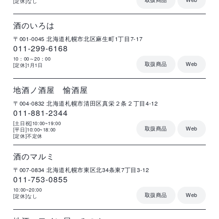
[定休]なし
店
住
電
営
詳
舗
所
話
業
細
名
番
時
号
間
酒のいろは
〒001-0045
北海道札幌市北区麻生町1丁目7-17
011-299-6168
10：00～20：00
取扱商品
Web
[定休]1月1日
店
住
電
営
詳
舗
所
話
業
細
名
番
時
号
間
地酒ノ酒屋 愉酒屋
〒004-0832
北海道札幌市清田区真栄２条２丁目4-12
011-881-2344
[土日祝]10:00~19:00
取扱商品
Web
[平日]10:00~18:00
[定休]不定休
店
住
電
営
詳
舗
所
話
業
細
名
番
時
号
間
酒のマルミ
〒007-0834
北海道札幌市東区北34条東7丁目3-12
011-753-0855
10:00~20:00
取扱商品
Web
[定休]なし
店
住
電
営
詳
舗
所
話
業
細
名
番
時
号
間