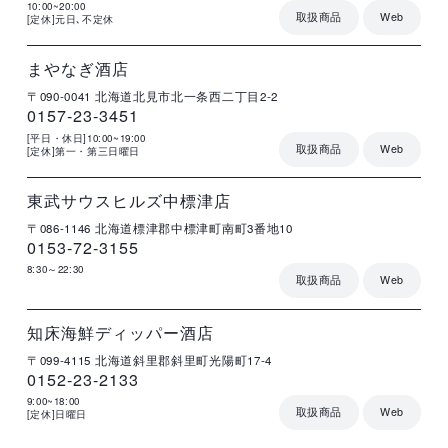
10:00~20:00
取扱商品
Web
[定休]元日､不定休
店
住
電
営
詳
舗
所
話
業
細
名
番
時
号
間
まやなぎ酒店
〒090-0041
北海道北見市北一条西二丁目2-2
0157-23-3451
[平日・休日]10:00~19:00
取扱商品
Web
[定休]第一・第三日曜日
店
住
電
営
詳
舗
所
話
業
細
名
番
時
号
間
東武サウスヒルズ中標津店
〒086-1146
北海道標津郡中標津町南町3番地10
0153-72-3155
8:30～22:30
取扱商品
Web
店
住
電
営
詳
舗
所
話
業
細
名
番
時
号
間
知床海鮮ディッパー酒店
〒099-4115
北海道斜里郡斜里町光陽町17-4
0152-23-2133
9:00~18:00
取扱商品
Web
[定休]日曜日