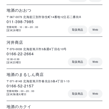
店
住
電
営
詳
舗
所
話
業
細
名
番
時
号
間
地酒のおおつ
〒067-0073
北海道江別市弥生町14番地12立石二番街A
011-398-7985
営業時間：10：00～20：00
取扱商品
Web
[定休]水曜日
店
住
電
営
詳
舗
所
話
業
細
名
番
時
号
間
河井商店
〒070-0033
北海道旭川市3条通6丁目右10号
0166-22-2664
12:00~0:00
取扱商品
Web
[定休]日曜日
店
住
電
営
詳
舗
所
話
業
細
名
番
時
号
間
地酒のまるしん商店
〒071-8143
北海道旭川市春光台3条4丁目1-13
0166-52-2157
営業時間9：00～20：00
取扱商品
Web
[定休]毎週火曜日
店
住
電
営
詳
舗
所
話
業
細
名
番
時
号
間
地酒のカクイ