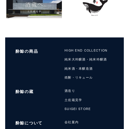
酔鯨の商品
HIGH END COLLECTION
純米大吟醸酒・純米吟醸酒
純米酒・本醸造酒
焼酎・リキュール
酔鯨の蔵
酒造り
土佐蔵見学
SUIGEI STORE
酔鯨について
会社案内