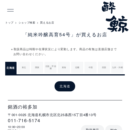
INDEX
トップ
ショップ検索
買えるお店
「純米吟醸高育54号」が買えるお店
取扱商品は時期や在庫状況により変動します。商品の有無は直接店舗まで
お問い合わせください。
北陸・甲信
北海道
東北
関東
東海
近畿
中国
四国
九州・沖縄
越
北
海
北海道
道
店
住
電
営
詳
舗
所
話
業
細
名
番
時
北
号
間
銘酒の裕多加
海
〒001-0025
北海道札幌市北区北25条西15丁目4番13号
道
011-716-5174
10:00~20:00
取扱商品
Web