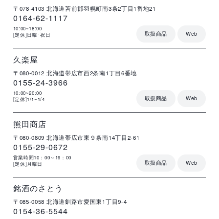
〒078-4103
北海道苫前郡羽幌町南3条2丁目1番地21
0164-62-1117
10:00~18:00
取扱商品
Web
[定休]日曜･祝日
店
住
電
営
詳
舗
所
話
業
細
名
番
時
号
間
久楽屋
〒080-0012
北海道帯広市西2条南1丁目6番地
0155-24-3966
10:00~20:00
取扱商品
Web
[定休]1/1~1/4
店
住
電
営
詳
舗
所
話
業
細
名
番
時
号
間
熊田商店
〒080-0809
北海道帯広市東９条南14丁目2-61
0155-29-0672
営業時間10：00～19：00
取扱商品
Web
[定休]月曜日
店
住
電
営
詳
舗
所
話
業
細
名
番
時
号
間
銘酒のさとう
〒085-0058
北海道釧路市愛国東1丁目9-4
0154-36-5544