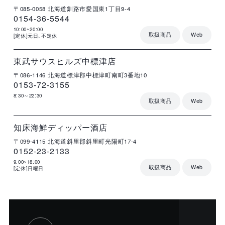
〒085-0058
北海道釧路市愛国東1丁目9-4
0154-36-5544
10:00~20:00
取扱商品
Web
[定休]元日､不定休
店
住
電
営
詳
舗
所
話
業
細
名
番
時
号
間
東武サウスヒルズ中標津店
〒086-1146
北海道標津郡中標津町南町3番地10
0153-72-3155
8:30～22:30
取扱商品
Web
店
住
電
営
詳
舗
所
話
業
細
名
番
時
号
間
知床海鮮ディッパー酒店
〒099-4115
北海道斜里郡斜里町光陽町17-4
0152-23-2133
9:00~18:00
取扱商品
Web
[定休]日曜日