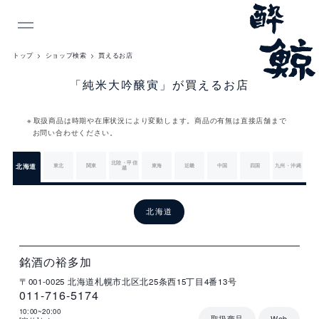
INDEX
トップ
ショップ検索
買えるお店
「純米大吟醸寅」が買えるお店
取扱商品は時期や在庫状況により変動します。商品の有無は直接店舗まで
お問い合わせください。
北陸・甲信
北海道
東北
関東
東海
近畿
中国
四国
九州・沖縄
越
北
海
北海道
道
店
住
電
営
詳
舗
所
話
業
細
名
番
時
北
号
間
銘酒の裕多加
海
〒001-0025
北海道札幌市北区北25条西15丁目4番13号
道
011-716-5174
10:00~20:00
取扱商品
Web