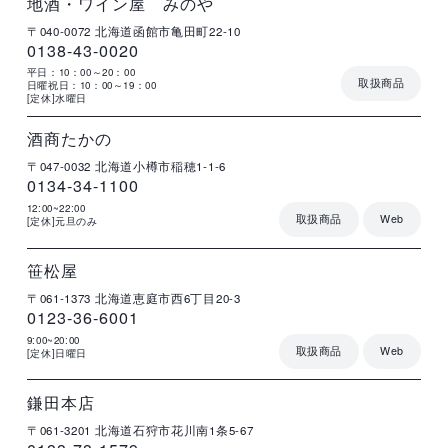
地酒・ワイン屋 みのや
〒040-0072
北海道函館市亀田町22-10
0138-43-0020
平日：10：00～20：00
取扱商品
日曜祝日：10：00～19：00
[定休]水曜日
店
住
電
営
詳
舗
所
話
業
細
名
番
時
号
間
酒商たかの
〒047-0032
北海道小樽市稲穂1-1-6
0134-34-1100
12:00~22:00
取扱商品
Web
[定休]元旦のみ
店
住
電
営
詳
舗
所
話
業
細
名
番
時
号
間
笹松屋
〒061-1373
北海道恵庭市西6丁目20-3
0123-36-6001
9:00~20:00
取扱商品
Web
[定休]日曜日
店
住
電
営
詳
舗
所
話
業
細
名
番
時
号
間
鎌田本店
〒061-3201
北海道石狩市花川南1条5-67