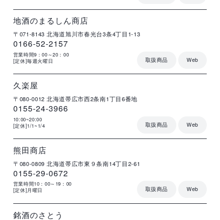
店
住
電
営
詳
舗
所
話
業
細
名
番
時
号
間
地酒のまるしん商店
〒071-8143
北海道旭川市春光台3条4丁目1-13
0166-52-2157
営業時間9：00～20：00
取扱商品
Web
[定休]毎週火曜日
店
住
電
営
詳
舗
所
話
業
細
名
番
時
号
間
久楽屋
〒080-0012
北海道帯広市西2条南1丁目6番地
0155-24-3966
10:00~20:00
取扱商品
Web
[定休]1/1~1/4
店
住
電
営
詳
舗
所
話
業
細
名
番
時
号
間
熊田商店
〒080-0809
北海道帯広市東９条南14丁目2-61
0155-29-0672
営業時間10：00～19：00
取扱商品
Web
[定休]月曜日
店
住
電
営
詳
舗
所
話
業
細
名
番
時
号
間
銘酒のさとう