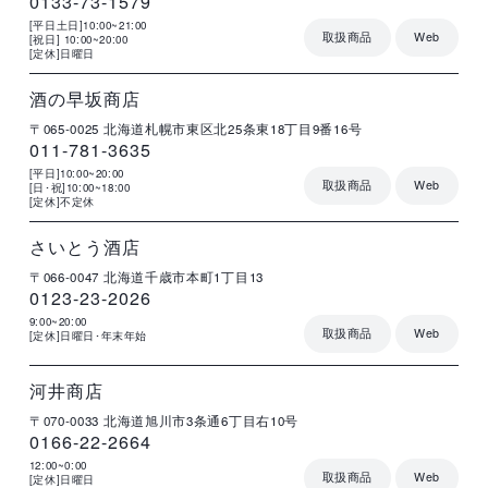
0133-73-1579
[平日土日]10:00~21:00
取扱商品
Web
[祝日] 10:00~20:00
[定休]日曜日
店
住
電
営
詳
舗
所
話
業
細
名
番
時
号
間
酒の早坂商店
〒065-0025
北海道札幌市東区北25条東18丁目9番16号
011-781-3635
[平日]10:00~20:00
取扱商品
Web
[日･祝]10:00~18:00
[定休]不定休
店
住
電
営
詳
舗
所
話
業
細
名
番
時
号
間
さいとう酒店
〒066-0047
北海道千歳市本町1丁目13
0123-23-2026
9:00~20:00
取扱商品
Web
[定休]日曜日･年末年始
店
住
電
営
詳
舗
所
話
業
細
名
番
時
号
間
河井商店
〒070-0033
北海道旭川市3条通6丁目右10号
0166-22-2664
12:00~0:00
取扱商品
Web
[定休]日曜日