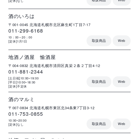
[定休]なし
店
住
電
営
詳
舗
所
話
業
細
名
番
時
号
間
酒のいろは
〒001-0045
北海道札幌市北区麻生町1丁目7-17
011-299-6168
10：00～20：00
取扱商品
Web
[定休]1月1日
店
住
電
営
詳
舗
所
話
業
細
名
番
時
号
間
地酒ノ酒屋 愉酒屋
〒004-0832
北海道札幌市清田区真栄２条２丁目4-12
011-881-2344
[土日祝]10:00~19:00
取扱商品
Web
[平日]10:00~18:00
[定休]不定休
店
住
電
営
詳
舗
所
話
業
細
名
番
時
号
間
酒のマルミ
〒007-0834
北海道札幌市東区北34条東7丁目3-12
011-753-0855
10:00~20:00
取扱商品
Web
[定休]なし
店
住
電
営
詳
舗
所
話
業
細
名
番
時
号
間