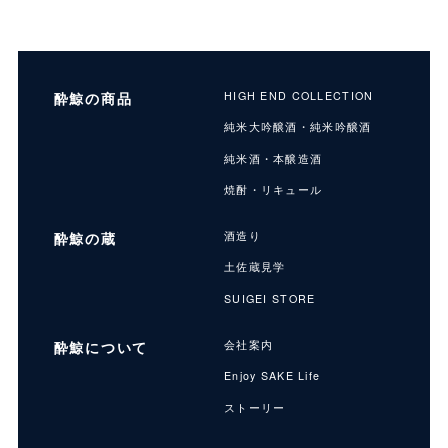
酔鯨の商品
HIGH END COLLECTION
純米大吟醸酒・純米吟醸酒
純米酒・本醸造酒
焼酎・リキュール
酔鯨の蔵
酒造り
土佐蔵見学
SUIGEI STORE
酔鯨について
会社案内
Enjoy SAKE Life
ストーリー