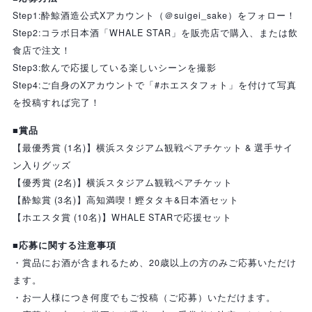
Step1:酔鯨酒造公式Xアカウント（＠suigei_sake）をフォロー！
Step2:コラボ日本酒「WHALE STAR」を販売店で購入、または飲
食店で注文！
Step3:飲んで応援している楽しいシーンを撮影
Step4:ご自身のXアカウントで「#ホエスタフォト」を付けて写真
を投稿すれば完了！
■賞品
【最優秀賞 (1名)】横浜スタジアム観戦ペアチケット & 選手サイ
ン入りグッズ
【優秀賞 (2名)】横浜スタジアム観戦ペアチケット
【酔鯨賞 (3名)】高知満喫！鰹タタキ&日本酒セット
【ホエスタ賞 (10名)】WHALE STARで応援セット
■応募に関する注意事項
・賞品にお酒が含まれるため、20歳以上の方のみご応募いただけ
ます。
・お一人様につき何度でもご投稿（ご応募）いただけます。