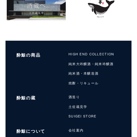
酔鯨の商品
HIGH END COLLECTION
純米大吟醸酒・純米吟醸酒
純米酒・本醸造酒
焼酎・リキュール
酔鯨の蔵
酒造り
土佐蔵見学
SUIGEI STORE
酔鯨について
会社案内