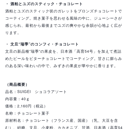
・ 酒粕とユズのスティック・チョコレート
酒粕とユズのスティック状のガレットをブロンズチョコレートで
コーティング。焼き菓子を思わせる風味の中に、ジューシーさが
感じられ、最初から最後までユズの爽やかな余韻が心地よく広が
ります。
・ 文旦“瑞季”のコンフィ・チョコレート
文旦の新品種”瑞季”の果皮を、日本酒「高育54号」を加えて煮詰
めたピールをビターチョコレートでコーティング。甘さに膨らみ
のある深い味わいの中で、みずきの果皮が華やかに香ります。
（商品概要）
品名：SUIGEI ショコラアソート
内容量：40ｇ
価格：2,160円（税込）
名称：チョコレート菓子
原材料名：チョコレート（フランス産、国産）（乳、大豆を含
む）、砂糖、文旦、小麦粉、カカオニブ、甘酒、日本酒（高育54