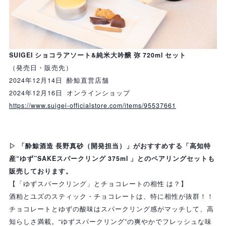
SUIGEI ショコラアソート&純米大吟醸 弥 720ml セット
（発売日・販売先）
2024年12月14日
酔鯨直営店舗
2024年12月16日
オンラインショップ
https://www.suigei-officialstore.com/items/95537661
▷ 「酔鯨酒造 長野真砂（開発担当）」がおすすめする「高知特
産“ゆず”SAKEスパークリング 375ml 」とのペアリングセットも
販売しております。
【「ゆずスパークリング」とチョコレートの相性 は？】
酒粕とユズのスティック・チョコレートは、特に相性が抜群！！
チョコレートとゆずの酸味はスパークリング感がマッチして、高
知らしさ満載。“ゆずスパークリング”の爽やかでフレッシュな味