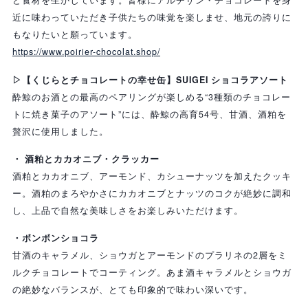
ど食材を生かしています。皆様にアルチザン・チョコレートを身
近に味わっていただき子供たちの味覚を楽しませ、地元の誇りに
もなりたいと願っています。
https://www.poirier-chocolat.shop/
▷【くじらとチョコレートの幸せ缶】SUIGEI ショコラアソート
酔鯨のお酒との最高のペアリングが楽しめる“3種類のチョコレー
トに焼き菓子のアソート”には、酔鯨の高育54号、甘酒、酒粕を
贅沢に使用しました。
・ 酒粕とカカオニブ・クラッカー
酒粕とカカオニブ、アーモンド、カシューナッツを加えたクッキ
ー。酒粕のまろやかさにカカオニブとナッツのコクが絶妙に調和
し、上品で自然な美味しさをお楽しみいただけます。
・ボンボンショコラ
甘酒のキャラメル、ショウガとアーモンドのプラリネの2層をミ
ルクチョコレートでコーティング。あま酒キャラメルとショウガ
の絶妙なバランスが、とても印象的で味わい深いです。