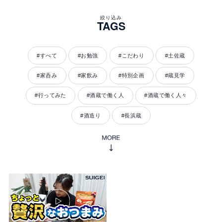
絞り込み
TAGS
#すべて
#お勉強
#こだわり
#土佐蔵
#家呑み
#家飲み
#特別企画
#蔵見学
#行ってみた
#酒蔵で働く人
#酒蔵で働く人々
#酒造り
#長浜蔵