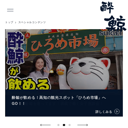
INDEX
トップ
スペシャルコンテンツ
酔鯨が飲める！高知の観光スポット「ひろめ市場」へ
私たちが酔鯨を造ってます！酒蔵で働く女子座談会！
GO！！