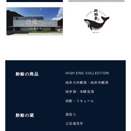
酔鯨の商品
HIGH END COLLECTION
純米大吟醸酒・純米吟醸酒
純米酒・本醸造酒
焼酎・リキュール
酔鯨の蔵
酒造り
土佐蔵見学