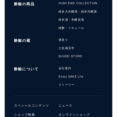
酔鯨の商品
HIGH END COLLECTION
純米大吟醸酒・純米吟醸酒
純米酒・本醸造酒
焼酎・リキュール
酔鯨の蔵
酒造り
土佐蔵見学
SUIGEI STORE
酔鯨について
会社案内
Enjoy SAKE Life
ストーリー
スペシャルコンテンツ
ニュース
ショップ検索
オンラインショップ