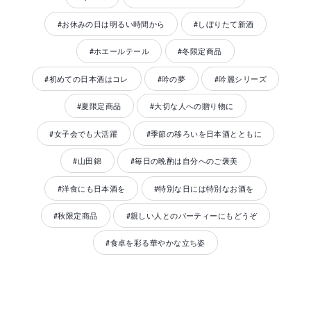
#お休みの日は明るい時間から
#しぼりたて新酒
#ホエールテール
#冬限定商品
#初めての日本酒はコレ
#吟の夢
#吟麗シリーズ
#夏限定商品
#大切な人への贈り物に
#女子会でも大活躍
#季節の移ろいを日本酒とともに
#山田錦
#毎日の晩酌は自分へのご褒美
#洋食にも日本酒を
#特別な日には特別なお酒を
#秋限定商品
#親しい人とのパーティーにもどうぞ
#食卓を彩る華やかな立ち姿