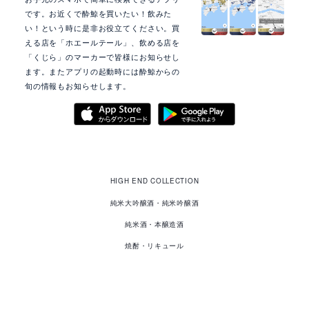
です。お近くで酔鯨を買いたい！飲みた
い！という時に是非お役立てください。買
える店を「ホエールテール」、飲める店を
「くじら」のマーカーで皆様にお知らせし
ます。またアプリの起動時には酔鯨からの
旬の情報もお知らせします。
酔
鯨
HIGH END COLLECTION
の
商
品
純米大吟醸酒・純米吟醸酒
純米酒・本醸造酒
焼酎・リキュール