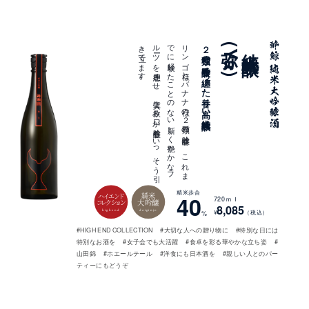
。
リ
ン
ゴ
様と
バ
ナ
ナ
様の
２
種類の
吟醸香は
、
こ
れ
ま
で
に
経験し
た
こ
と
の
な
い
新し
く
艶や
か
な
フ
ル
ーツ
を
連想さ
せ
、
上質な
飲み
口が
吟醸香を
い
っ
そ
う
引
き
立て
ま
す
２種類の吟醸香を纏った香り高い純米大吟醸
弥(Ya)
純米大吟醸
精米歩合
純米
40
ハイエンド
720ｍｌ
大吟醸
コレクション
8,085
highend
daiginjo
¥
（税込）
%
#HIGH END COLLECTION
#大切な人への贈り物に
#特別な日には
特別なお酒を
#女子会でも大活躍
#食卓を彩る華やかな立ち姿
#
山田錦
#ホエールテール
#洋食にも日本酒を
#親しい人とのパー
ティーにもどうぞ