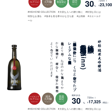
30
720ｍｌ
大吟醸
限定
数量限定
コレクション
23,100
highend
daiginjo
season
limited
¥
%
#HIGH END COLLECTION
#大切な人への贈り物に
#特別な日には
特別なお酒を
#食卓を彩る華やかな立ち姿
#山田錦
#ホエールテ
ール
。
長期熟成に
よ
り
備わ
っ
た
「ほ
の
か
な
熟成香」と
「ま
ろ
や
か
な
酸味」が
特徴で
す
。
甘味が
少な
く
、
旨味の
多い
お
料理と
相性
よ
く
合わ
せ
て
い
た
だ
け
ま
す
長期熟成酒
純米大吟醸「万」を
低温で
静か
に
じ
っ
く
り
と
寝か
せ
た
プ
レ
ミ
ア
ム
な
長期熟成酒 慎(Shinn)
純米大吟醸
精米歩合
純米
数量
30
ハイエンド
720ｍｌ
大吟醸
限定
コレクション
17,325
highend
daiginjo
limited
¥
（税込）
%
#HIGH END COLLECTION
#大切な人への贈り物に
#特別な日には