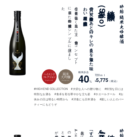
。
様々な
要素を
妥協な
く
追及し
た
上で
、
食中酒を
コ
ン
セ
プ
ト
に
発展し
た
酔鯨の
醸造技術で
シ
ン
プ
ル
に
仕上げ
ま
し
た
純米大吟醸酒
質の
良い
吟醸香と
あ
と
口の
キ
レ
の
良さ
を
追求し
た
味
わ
い
綺麗な
象(Sho)
純米大吟醸
精米歩合
純米
40
ハイエンド
720ｍｌ
大吟醸
コレクション
5,775
highend
daiginjo
¥
（税込）
%
#HIGH END COLLECTION
#大切な人への贈り物に
#特別な日には
特別なお酒を
#食卓を彩る華やかな立ち姿
#ホエールテール
#お
休みの日は明るい時間から
#洋食にも日本酒を
#親しい人とのパー
ティーにもどうぞ
純米大吟醸