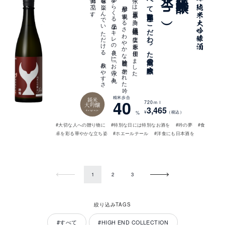
。
仕込み
水に
は
水質日本一を
誇る
清流仁淀川流域の
上質な
水源を
使用し
ま
し
た
。
「A
-
1
4
酵母が
表現す
る
さ
わ
や
か
な
吟醸香」と
「磨か
れ
た
吟
の
夢か
ら
く
る
上品な
キ
レ
の
良さ
」に
「お
水の
丸み
と
旨味」を
楽し
ん
で
い
た
だ
け
る
、
飲み
や
す
さ
が
魅力の
一品で
す
「すべて高知県産」にこだわった最高の大吟醸
丞（Joh）
精米歩合
純米
40
720ｍｌ
大吟醸
3,465
daiginjo
¥
（税込）
%
#大切な人への贈り物に
#特別な日には特別なお酒を
#吟の夢
#食
卓を彩る華やかな立ち姿
#ホエールテール
#洋食にも日本酒を
Prev
Next
1
2
3
絞り込みTAGS
#すべて
#HIGH END COLLECTION