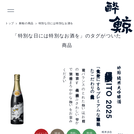
INDEX
トップ
酔鯨の商品
特別な日には特別なお酒を
「特別な日には特別なお酒を」のタグがついた
商品
商
品
。
複雑で
バ
ラ
ン
ス
の
と
れ
た
味わ
い
は
「お
料理と
の
相性」も
抜群で
す
。
最高峰の
純米大吟醸に
ふ
さ
わ
し
い
華や
か
で
奥深い
吟醸香、
ま
ろ
や
か
な
味わ
い
を
お
楽し
み
く
だ
さ
い
最高級酒
「食文化を
豊か
に
す
る
プ
レ
ミ
ア
ム
な
日本酒」を
表現し
た
こ
だ
わ
り
の
純米大吟醸 DAITO 2025
一
覧
精米歩合
純米
数量
季節・
ハイエンド