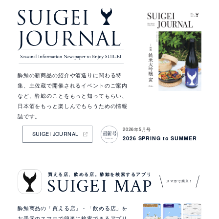
ピ
ッ
ク
ア
ッ
プ
情
酔鯨の新商品の紹介や酒造りに関わる特
報
集、土佐蔵で開催されるイベントのご案内
など、酔鯨のことをもっと知ってもらい、
日本酒をもっと楽しんでもらうための情報
誌です。
2026年5月号
最新号
SUIGEI JOURNAL
2026 SPRING to SUMMER
latest
買える店、飲める店。酔鯨を検索するアプリ
SUIGEI MAP
スマホで簡単！
酔鯨商品の「買える店」・「飲める店」を
お手元のスマホで簡単に検索できるアプリ