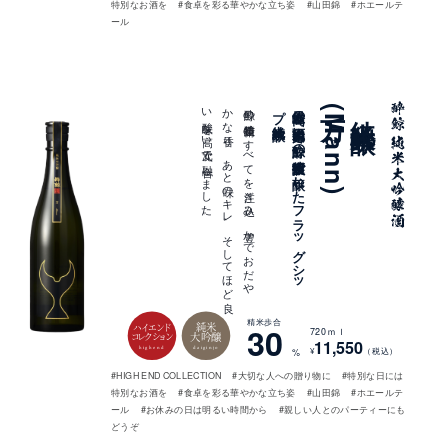
特別なお酒を
#食卓を彩る華やかな立ち姿
#山田錦
#ホエールテ
ール
。
酔鯨の
醸造技術の
す
べ
て
を
注ぎ
込み
、
豊か
で
お
だ
や
か
な
香り
、
あ
と
味の
キ
レ
、
そ
し
て
ほ
ど
良
い
酸味を
高い
次元で
融合し
ま
し
た
純米大吟醸
最高峰の
酒米「山田錦」を
酔鯨の
醸造技術で
醸し
た
フ
ラ
ッ
グ
シ
ッ
プ
万(Mann)
純米大吟醸
精米歩合
純米
30
ハイエンド
720ｍｌ
大吟醸
コレクション
11,550
highend
daiginjo
¥
（税込）
%
#HIGH END COLLECTION
#大切な人への贈り物に
#特別な日には
特別なお酒を
#食卓を彩る華やかな立ち姿
#山田錦
#ホエールテ
ール
#お休みの日は明るい時間から
#親しい人とのパーティーにも
どうぞ