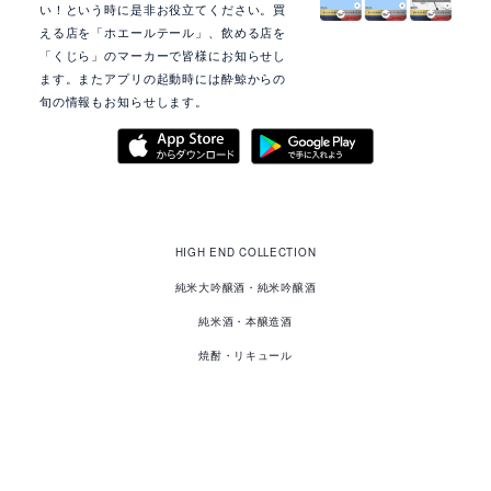
い！という時に是非お役立てください。買
える店を「ホエールテール」、飲める店を
「くじら」のマーカーで皆様にお知らせし
ます。またアプリの起動時には酔鯨からの
旬の情報もお知らせします。
酔
鯨
HIGH END COLLECTION
の
商
品
純米大吟醸酒・純米吟醸酒
純米酒・本醸造酒
焼酎・リキュール