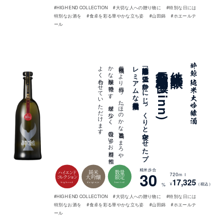
#HIGH END COLLECTION
#大切な人への贈り物に
#特別な日には
特別なお酒を
#食卓を彩る華やかな立ち姿
#山田錦
#ホエールテ
ール
。
長期熟成に
よ
り
備わ
っ
た
「ほ
の
か
な
熟成香」と
「ま
ろ
や
か
な
酸味」が
特徴で
す
。
甘味が
少な
く
、
旨味の
多い
お
料理と
相性
よ
く
合わ
せ
て
い
た
だ
け
ま
す
長期熟成酒
純米大吟醸「万」を
低温で
静か
に
じ
っ
く
り
と
寝か
せ
た
プ
レ
ミ
ア
ム
な
長期熟成酒 慎(Shinn)
純米大吟醸
精米歩合
純米
数量
30
ハイエンド
720ｍｌ
大吟醸
限定
コレクション
17,325
highend
daiginjo
limited
¥
（税込）
%
#HIGH END COLLECTION
#大切な人への贈り物に
#特別な日には
特別なお酒を
#食卓を彩る華やかな立ち姿
#山田錦
#ホエールテ
ール