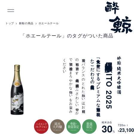
INDEX
トップ
酔鯨の商品
ホエールテール
「ホエールテール」のタグがついた商品
商
品
。
複雑で
バ
ラ
ン
ス
の
と
れ
た
味わ
い
は
「お
料理と
の
相性」も
抜群で
す
。
最高峰の
純米大吟醸に
ふ
さ
わ
し
い
華や
か
で
奥深い
吟醸香、
ま
ろ
や
か
な
味わ
い
を
お
楽し
み
く
だ
さ
い
最高級酒
「食文化を
豊か
に
す
る
プ
レ
ミ
ア
ム
な
日本酒」を
表現し
た
こ
だ
わ
り
の
純米大吟醸 DAITO 2025
一
覧
精米歩合
純米
数量
季節・
30
ハイエンド
720ｍｌ
大吟醸
限定
数量限定
コレクション
23,100
highend
daiginjo
season
limited
¥
%