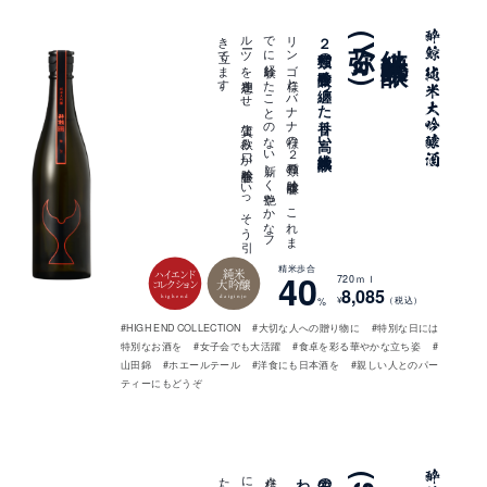
。
リ
ン
ゴ
様と
バ
ナ
ナ
様の
２
種類の
吟醸香は
、
こ
れ
ま
で
に
経験し
た
こ
と
の
な
い
新し
く
艶や
か
な
フ
ル
ーツ
を
連想さ
せ
、
上質な
飲み
口が
吟醸香を
い
っ
そ
う
引
き
立て
ま
す
２種類の吟醸香を纏った香り高い純米大吟醸
弥(Ya)
純米大吟醸
精米歩合
純米
40
ハイエンド
720ｍｌ
大吟醸
コレクション
8,085
highend
daiginjo
¥
（税込）
%
#HIGH END COLLECTION
#大切な人への贈り物に
#特別な日には
特別なお酒を
#女子会でも大活躍
#食卓を彩る華やかな立ち姿
#
山田錦
#ホエールテール
#洋食にも日本酒を
#親しい人とのパー
ティーにもどうぞ
。
純米大吟醸