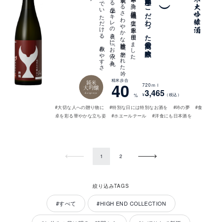
仕込み
水に
は
水質日本一を
誇る
清流仁淀川流域の
上質な
水源を
使用し
ま
し
た
。
「A
-
1
4
酵母が
表現す
る
さ
わ
や
か
な
吟醸香」と
「磨か
れ
た
吟
の
夢か
ら
く
る
上品な
キ
レ
の
良さ
」に
「お
水の
丸み
と
旨味」を
楽し
ん
で
い
た
だ
け
る
、
飲み
や
す
さ
が
魅力の
一品で
す
「すべて高知県産」にこだわった最高の大吟醸
精米歩合
純米
40
720ｍｌ
大吟醸
3,465
daiginjo
¥
（税込）
%
#大切な人への贈り物に
#特別な日には特別なお酒を
#吟の夢
#食
卓を彩る華やかな立ち姿
#ホエールテール
#洋食にも日本酒を
Prev
Next
1
2
絞り込みTAGS
#すべて
#HIGH END COLLECTION