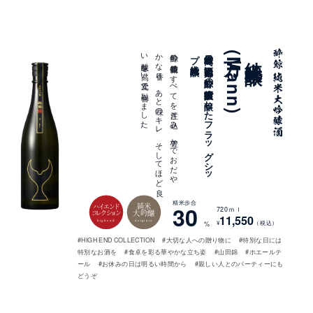
。
酔鯨の
醸造技術の
す
べ
て
を
注ぎ
込み
、
豊か
で
お
だ
や
か
な
香り
、
あ
と
味の
キ
レ
、
そ
し
て
ほ
ど
良
い
酸味を
高い
次元で
融合し
ま
し
た
純米大吟醸
最高峰の
酒米「山田錦」を
酔鯨の
醸造技術で
醸し
た
フ
ラ
ッ
グ
シ
ッ
プ
万(Mann)
純米大吟醸
精米歩合
純米
30
ハイエンド
720ｍｌ
大吟醸
コレクション
11,550
highend
daiginjo
¥
（税込）
%
#HIGH END COLLECTION
#大切な人への贈り物に
#特別な日には
特別なお酒を
#食卓を彩る華やかな立ち姿
#山田錦
#ホエールテ
ール
#お休みの日は明るい時間から
#親しい人とのパーティーにも
どうぞ