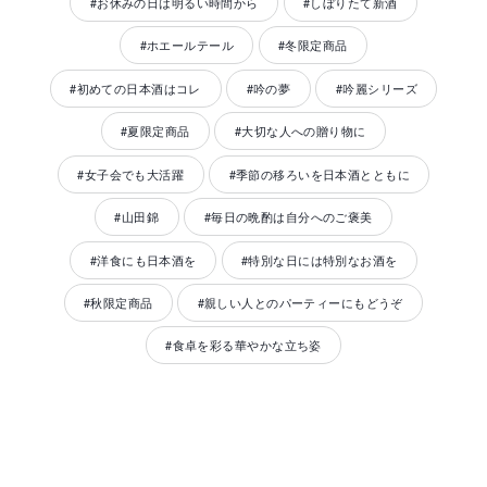
#お休みの日は明るい時間から
#しぼりたて新酒
#ホエールテール
#冬限定商品
#初めての日本酒はコレ
#吟の夢
#吟麗シリーズ
#夏限定商品
#大切な人への贈り物に
#女子会でも大活躍
#季節の移ろいを日本酒とともに
#山田錦
#毎日の晩酌は自分へのご褒美
#洋食にも日本酒を
#特別な日には特別なお酒を
#秋限定商品
#親しい人とのパーティーにもどうぞ
#食卓を彩る華やかな立ち姿