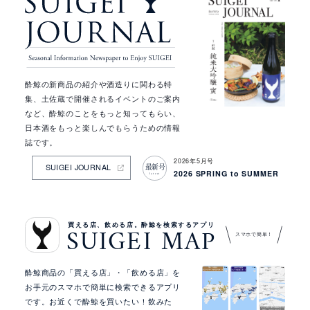
ッ
ク
ア
ッ
プ
情
酔鯨の新商品の紹介や酒造りに関わる特
報
集、土佐蔵で開催されるイベントのご案内
など、酔鯨のことをもっと知ってもらい、
日本酒をもっと楽しんでもらうための情報
誌です。
2026年5月号
最新号
SUIGEI JOURNAL
2026 SPRING to SUMMER
latest
買える店、飲める店。酔鯨を検索するアプリ
SUIGEI MAP
スマホで簡単！
酔鯨商品の「買える店」・「飲める店」を
お手元のスマホで簡単に検索できるアプリ
です。お近くで酔鯨を買いたい！飲みた