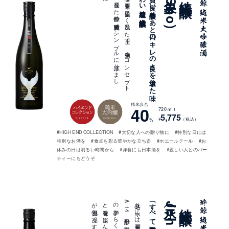
様々な
要素を
妥協な
く
追及し
た
上で
、
食中酒を
コ
ン
セ
プ
ト
に
発展し
た
酔鯨の
醸造技術で
シ
ン
プ
ル
に
仕上げ
ま
し
た
純米大吟醸酒
質の
良い
吟醸香と
あ
と
口の
キ
レ
の
良さ
を
追求し
た
味
わ
い
綺麗な
象(Sho)
精米歩合
純米
40
ハイエンド
720ｍｌ
大吟醸
コレクション
5,775
highend
daiginjo
¥
（税込）
%
#HIGH END COLLECTION
#大切な人への贈り物に
#特別な日には
特別なお酒を
#食卓を彩る華やかな立ち姿
#ホエールテール
#お
休みの日は明るい時間から
#洋食にも日本酒を
#親しい人とのパー
ティーにもどうぞ
。
丞（Joh）
純米大吟醸