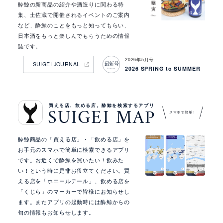
情
酔鯨の新商品の紹介や酒造りに関わる特
報
集、土佐蔵で開催されるイベントのご案内
など、酔鯨のことをもっと知ってもらい、
日本酒をもっと楽しんでもらうための情報
誌です。
2026年5月号
最新号
SUIGEI JOURNAL
2026 SPRING to SUMMER
latest
買える店、飲める店。酔鯨を検索するアプリ
SUIGEI MAP
スマホで簡単！
酔鯨商品の「買える店」・「飲める店」を
お手元のスマホで簡単に検索できるアプリ
です。お近くで酔鯨を買いたい！飲みた
い！という時に是非お役立てください。買
える店を「ホエールテール」、飲める店を
「くじら」のマーカーで皆様にお知らせし
ます。またアプリの起動時には酔鯨からの
旬の情報もお知らせします。