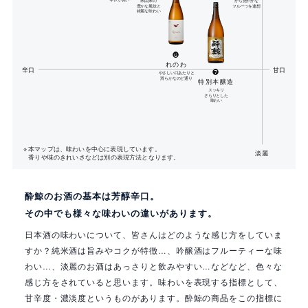
米由来の
から艶やかな
豊かな風味と
フルーツを連想
綺麗な味わい
❻
れのわ
辛口
甘口
❼
やさしい口あたりと
滑らかなのど通り
特別本醸造
スッキリ
さらりとした
味わい
本マップは、味わいを中心に表現しています。
淡麗
香りや味のきれいさなどは別の表現方法となります。
酔鯨のお酒の基本は芳醇辛口。
その中でも様々な味わいの違いがあります。
日本酒の味わいについて、皆さんはどのような感じ方をしていま
すか？純米酒は旨みやコクが特徴…、吟醸酒はフルーティーな味
わい…、淡麗のお酒はあっさりと飲みやすい…などなど、色々な
感じ方をされていると思います。味わいを表現する指標として、
甘辛度・濃淡度というものがあります。酔鯨の商品をこの指標に