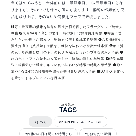
当てはめてみると、全体的には「濃醇辛口」（=芳醇辛口）とな
りますが、その中でも様々な違いがあります。酔鯨の代表的な商
品を取り上げ、その違いや特徴をマップで表現しました。
❶万：最高級の酒米を酔鯨の醸造技術で醸したフラッグシップ純米大
吟醸 ❷高育54号：高知の酒米［吟の夢］で醸す純米吟醸 ❸吟麗：旨
みとキレの良さが際立つ、酔鯨を代表する純米吟醸酒 ❹八反錦60％：
酒造好適米［八反錦］で醸す、軽快な味わいが特徴の純米酒 ❺象：質
の良い吟醸香と後口のキレの良さを追及したシンプルな純米大吟醸 ❻
れのわ：ソフトな味わいを追求した、酔鯨の新しい純米酒 ❼特別本醸
造：吟醸造りで醸す、キレの良い味わいが特徴の特別本醸造酒 ❽弥：
華やかな2種類の吟醸香を纏った香り高い純米大吟醸 ❾DAITO:食文化
を豊かにするプレミアムな日本酒
絞り込み
商
TAGS
品
一
#すべて
#HIGH END COLLECTION
覧
#お休みの日は明るい時間から
#しぼりたて新酒