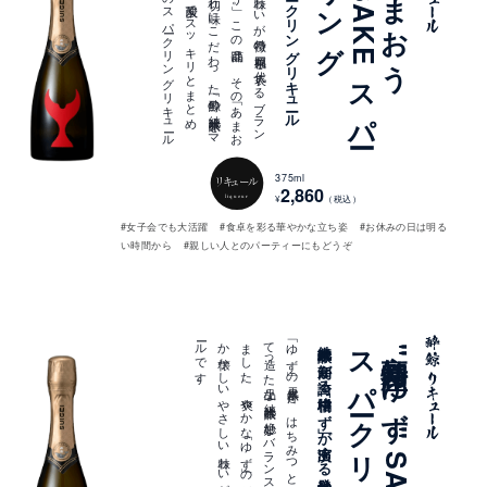
甘酸っ
ぱ
く
濃厚な
味わ
い
が
特徴の
福岡県を
代表す
る
ブ
ラ
ン
ド
苺「あ
ま
お
う
」。
こ
の
商品は
、
そ
の
「あ
ま
お
う
」と
上質な
吟醸香と
切れ
味に
こ
だ
わ
っ
た
「酔鯨の
純米大吟醸」を
マ
ッ
チ
さ
せ
、
炭酸で
ス
ッ
キ
リ
と
ま
と
め
た
、
日本酒ベ
ース
の
ス
パ
ーク
リ
ン
グ
リ
キ
ュ
ール
で
す
大人な苺の日本酒スパークリングリキュール
苺"
あ
ま
お
う
®
"
S
A
K
E
ス
パ
ー
ク
リ
ン
375ml
リキュール
2,860
liqueur
¥
（税込）
#女子会でも大活躍
#食卓を彩る華やかな立ち姿
#お休みの日は明る
い時間から
#親しい人とのパーティーにもどうぞ
。
「ゆ
ず
」の
天然果汁を
、
は
ち
み
つ
と
共に
、
酔鯨が
丹精込め
て
造っ
た
上品な
純米大吟醸と
絶妙な
バ
ラ
ン
ス
で
あ
わ
せ
ま
し
た
。
爽や
か
な
「ゆ
ず
」の
香り
と
、
ど
こ
か
懐か
し
い
や
さ
し
い
味わ
い
が
特徴の
リ
キ
ュ
ール
で
す
純米大吟醸と高知が誇る柑橘「ゆず」が演出する発泡性リキュール
グ
高知特
産"
ゆ
ず
"
S
A
K
E
ス
パ
ー
ク
リ
ン