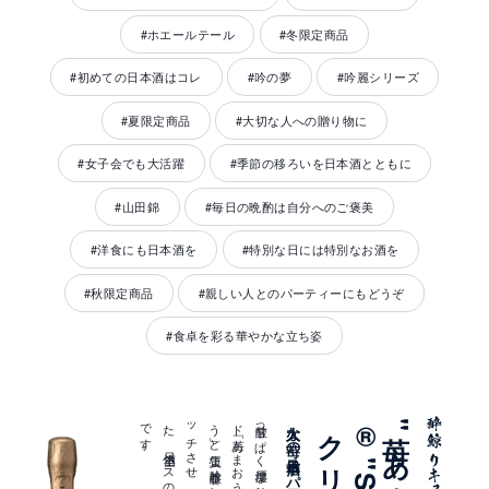
#ホエールテール
#冬限定商品
#初めての日本酒はコレ
#吟の夢
#吟麗シリーズ
#夏限定商品
#大切な人への贈り物に
#女子会でも大活躍
#季節の移ろいを日本酒とともに
#山田錦
#毎日の晩酌は自分へのご褒美
#洋食にも日本酒を
#特別な日には特別なお酒を
#秋限定商品
#親しい人とのパーティーにもどうぞ
#食卓を彩る華やかな立ち姿
。
グ