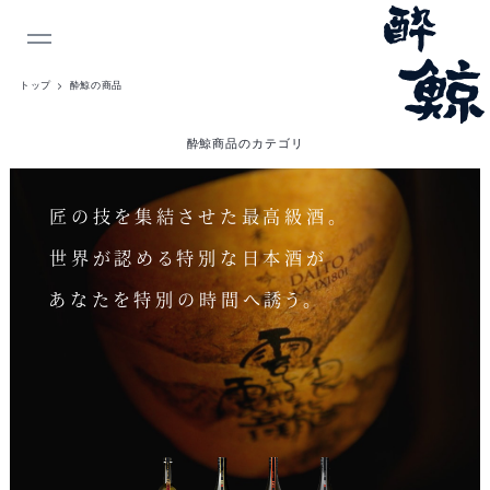
INDEX
トップ
酔鯨の商品
酔
酔鯨商品のカテゴリ
鯨
の
匠の技を集結させた最高級酒。
商
世界が認める特別な日本酒が
品
あなたを特別の時間へ誘う。