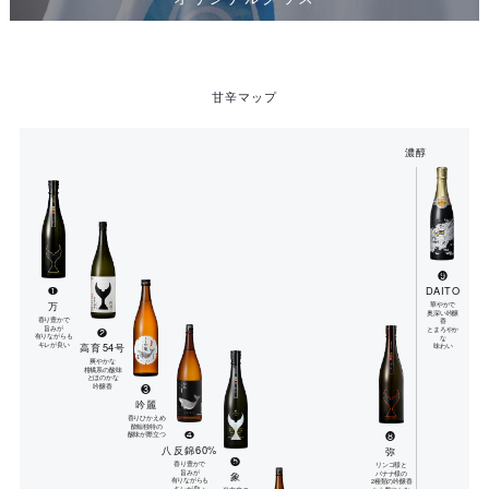
甘辛マップ
濃醇
❾
DAITO
❶
万
華やかで
奥深い吟醸
香り豊かで
香
旨みが
❷
とまろやか
有りながらも
な
高育54号
キレが良い
味わい
爽やかな
柑橘系の酸味
とほのかな
吟醸香
❸
吟麗
香りひかえめ
酔鯨独特の
❹
❽
酸味が際立つ
八反錦60%
弥
❺
香り豊かで
リンゴ様と
旨みが
象
バナナ様の
有りながらも
2種類の吟醸香
キレが良い