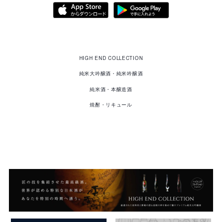
酔
鯨
HIGH END COLLECTION
の
商
品
純米大吟醸酒・純米吟醸酒
純米酒・本醸造酒
焼酎・リキュール