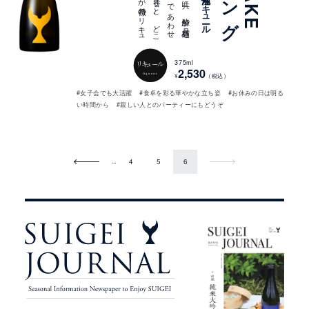
375ml
リキュール
2,530
liqueur
¥
（税込）
#女子会でも大活躍
#食卓を彩る華やかな立ち姿
#お休みの日は明る
い時間から
#親しい人とのパーティーにもどうぞ
Prev
Next
...
4
5
6
ピ
ッ
ク
ア
ッ
プ