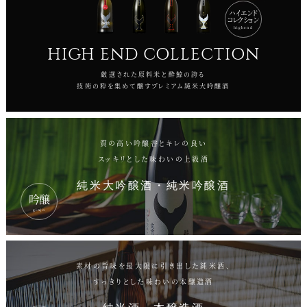
ハイエンド
コレクション
highend
HIGH END COLLECTION
厳選された原料米と酔鯨の誇る
技術の粋を集めて醸すプレミアム純米大吟醸酒
質の高い吟醸香とキレの良い
スッキリとした味わいの上級酒
純米大吟醸酒・純米吟醸酒
吟醸
ginjo
素材の旨味を最大限に引き出した純米酒、
すっきりとした味わいの本醸造酒