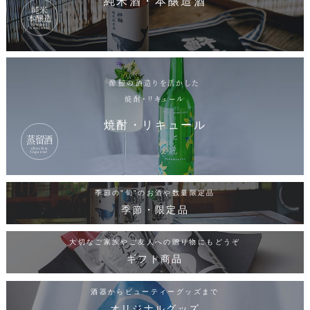
純米酒・本醸造酒
純米
本醸造
junmai
honjozo
酔鯨の酒造りを活かした
焼酎・リキュール
焼酎・リキュール
蒸留酒
shochu
liqueur
季節の"旬"のお酒や数量限定品
季節・限定品
大切なご家族やご友人への贈り物にもどうぞ
ギフト商品
酒器からビューティーグッズまで
オリジナルグッズ