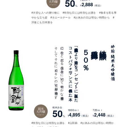
50
大吟醸
2,888
daiginjo
¥
（税込）
%
#大切な人への贈り物に
#特別な日には特別なお酒を
#食卓を彩る華
やかな立ち姿
#ホエールテール
#お休みの日は明るい時間から
#
洋食にも日本酒を
。
口に
含む
と
広が
る
上品な
旨み
に
続い
て
軽や
か
な
吟醸香、
そ
し
て
そ
れ
に
続く
キ
レ
の
良い
辛口が
特徴で
す
一本
「純米大吟醸を
よ
り
身近に
」を
コ
ン
セ
プ
ト
に
誕生し
た
コ
ス
ト
パ
フ
ォ
ーマ
ン
ス
に
優れ
た
５０％
兵庫山田錦
純米大吟醸
精米歩合
純米
50
1800ｍｌ
720ｍｌ
大吟醸
4,895
2,448
daiginjo
¥
（税込）
¥
（税込）
%
#特別な日には特別なお酒を
#山田錦
#お休みの日は明るい時間か