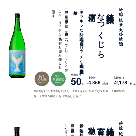
。
「吟風」の
個性を
最大限引き
出し
、
高知酵母「A
C
-
1
7
」で
じ
っ
く
り
と
醸
し
た
、
リ
ッ
チ
な
風味を
存分に
お
楽し
み
頂け
る
お
酒で
す
吟醸
「キ
ラ
キ
ラ
な
酔い
心地」の
夏酒、
リ
ッ
チ
な
風味の
期間限定・純米大
原酒
なつくじら
純米大吟醸
精米歩合
純米
季節・
50
1800ｍｌ
720ｍｌ
大吟醸
数量限定
4,356
2,178
daiginjo
season
¥
（税込）
¥
（税込
%
#特別な日には特別なお酒を
#食卓を彩る華やかな立ち姿
#夏限定商
品
#季節の移ろいを日本酒とともに
秋あがり
高育
純米大吟醸