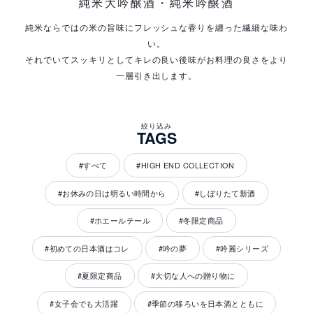
純米大吟醸酒・純米吟醸酒
純米ならではの米の旨味にフレッシュな香りを纏った繊細な味わ
い。
それでいてスッキリとしてキレの良い後味がお料理の良さをより
一層引き出します。
絞り込み
商
TAGS
品
一
#すべて
#HIGH END COLLECTION
覧
#お休みの日は明るい時間から
#しぼりたて新酒
#ホエールテール
#冬限定商品
#初めての日本酒はコレ
#吟の夢
#吟麗シリーズ
#夏限定商品
#大切な人への贈り物に
#女子会でも大活躍
#季節の移ろいを日本酒とともに