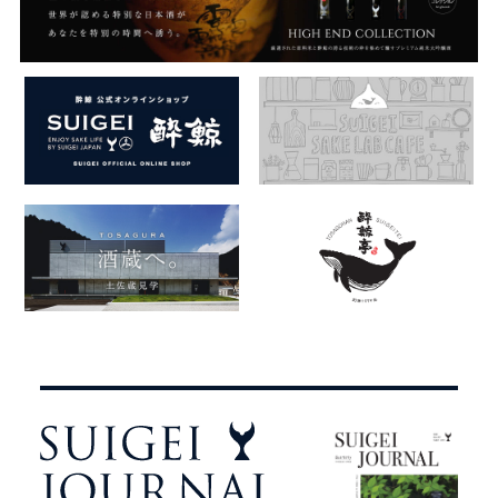
ピ
ッ
ク