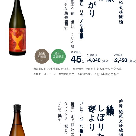
。
高知県の
酒造好適米「吟の
夢」を
1
0
0
%
使用し
、
低温で
じ
っ
く
り
と
醸
し
た
リ
ッ
チ
な
風味が
特徴の
期間限定・純米大吟醸で
す
秋の味覚を楽しむ、リッチな風味の期間限定・純米大吟醸
精米歩合
純米
季節・
45
1800ml
720ml
大吟醸
数量限定
4,840
2,420
daiginjo
season
¥
（税込）
¥
（税込
%
#特別な日には特別なお酒を
#吟の夢
#食卓を彩る華やかな立ち姿
#ホエールテール
#秋限定商品
#季節の移ろいを日本酒とともに
。
福井県産五百万石を
5
0
%
ま
で
精米し
、
「A
-
1
4
」と
自社酵母（9
号系由来）の
2
種類の
酵母
を
ブ
レ
ン
ド
。
低温で
じ
っ
く
り
発酵さ
せ
た
搾
り
た
て
純米大吟醸で
す
フレッシュな新酒生酒のしぼりたて純米大吟醸
冬びより
しぼりたて
純米大吟醸