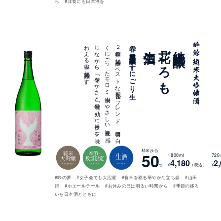
ら
#洋食にも日本酒を
。
２
種類の
純米大吟醸を
ベ
ス
ト
な
配合比で
ブ
レ
ン
ド
。
薄目に
白
く
に
ご
っ
た
モ
ロ
ミ
由来の
「や
さ
し
い
丸味」を
感
じ
な
が
ら
、
「華や
か
さ
」と
「酸味の
効い
た
軽快さ
」を
味
わ
え
る
春の
純米大吟醸で
す
春の季節限定 純米大吟醸うすにごり・生
生酒
花ごろも
純米大吟醸
精米歩合
純米
季節・
50
生酒
1800ml
72
大吟醸
数量限定
4,180
2
daiginjo
season
nama
¥
（税込）
¥
%
#吟の夢
#女子会でも大活躍
#食卓を彩る華やかな立ち姿
#山田
錦
#ホエールテール
#お休みの日は明るい時間から
#季節の移ろ
いを日本酒とともに