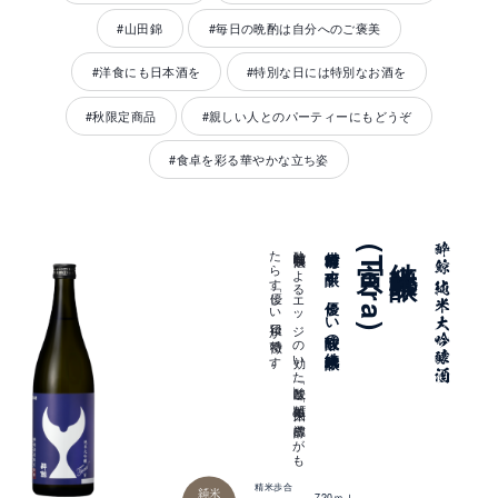
#山田錦
#毎日の晩酌は自分へのご褒美
#洋食にも日本酒を
#特別な日には特別なお酒を
#秋限定商品
#親しい人とのパーティーにもどうぞ
#食卓を彩る華やかな立ち姿
。
酔鯨独自製法に
よ
る
エ
ッ
ジ
の
効い
た
「酸味」と
「雄町」由来の
濃醇さ
が
も
た
ら
す
「優し
い
後口」が
特徴で
す
備前雄町で醸す、優しい酸味の純米大吟醸
寅(Tora)
純米大吟醸
精米歩合
純米
720ｍｌ