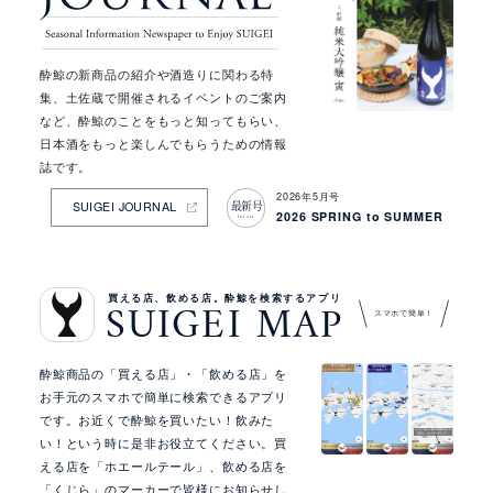
ア
ッ
プ
情
酔鯨の新商品の紹介や酒造りに関わる特
報
集、土佐蔵で開催されるイベントのご案内
など、酔鯨のことをもっと知ってもらい、
日本酒をもっと楽しんでもらうための情報
誌です。
2026年5月号
最新号
SUIGEI JOURNAL
2026 SPRING to SUMMER
latest
買える店、飲める店。酔鯨を検索するアプリ
SUIGEI MAP
スマホで簡単！
酔鯨商品の「買える店」・「飲める店」を
お手元のスマホで簡単に検索できるアプリ
です。お近くで酔鯨を買いたい！飲みた
い！という時に是非お役立てください。買
える店を「ホエールテール」、飲める店を
「くじら」のマーカーで皆様にお知らせし