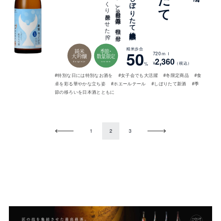
精米歩合
純米
季節・
50
720ｍｌ
大吟醸
数量限定
2,360
daiginjo
season
¥
（税込）
%
#特別な日には特別なお酒を
#女子会でも大活躍
#冬限定商品
#食
卓を彩る華やかな立ち姿
#ホエールテール
#しぼりたて新酒
#季
節の移ろいを日本酒とともに
Prev
Next
1
2
3