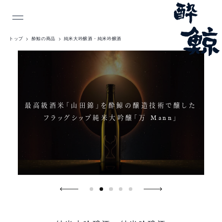
INDEX
トップ
酔鯨の商品
純米大吟醸酒・純米吟醸酒
最高級酒米「山田錦」を酔鯨の醸造技術で醸した
フラッグシップ純米大吟醸「万 Mann」